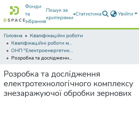
Фонди
Пошук за
та
Статистика
Увійти
критеріями
зібрання
Головна
Кваліфікаційні роботи
Кваліфікаційні роботи магістрів
ОНП "Електроенергетика, електротехніка та електромеханіка"
Розробка та дослідження електротехнологічного комплексу знезаражуючої обробки зернових
Розробка та дослідження
електротехнологічного комплексу
знезаражуючої обробки зернових