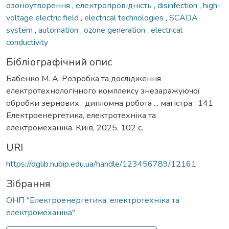
озоноутворення
,
електропровідність
,
disinfection
,
high-
voltage electric field
,
electrical technologies
,
SCADA
system
,
automation
,
ozone generation
,
electrical
conductivity
Бібліографічний опис
Бабенко М. А. Розробка та дослідження
електротехнологічного комплексу знезаражуючої
обробки зернових : дипломна робота ... магістра : 141
Електроенергетика, електротехніка та
електромеханіка. Київ, 2025. 102 с.
URI
https://dglib.nubip.edu.ua/handle/123456789/12161
Зібрання
ОНП "Електроенергетика, електротехніка та
електромеханіка"