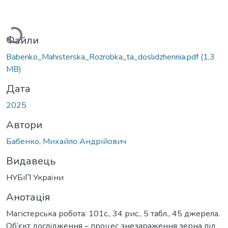
Вантажиться...
Файли
Babenko_Mahisterska_Rozrobka_ta_doslidzhennia.pdf
(1,3
MB)
Дата
2025
Автори
Бабенко, Михайло Андрійович
Видавець
НУБіП України
Анотація
Магістерська робота: 101с., 34 рис., 5 табл., 45 джерела.
Об’єкт дослідження – процес знезараження зерна під