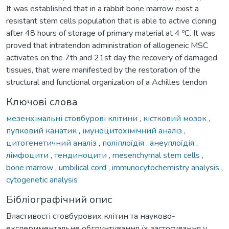
It was established that in a rabbit bone marrow exist a
resistant stem cells population that is able to active cloning
after 48 hours of storage of primary material at 4 ºC. It was
proved that intratendon administration of allogeneic MSC
activates on the 7th and 21st day the recovery of damaged
tissues, that were manifested by the restoration of the
structural and functional organization of a Achilles tendon
Ключові слова
мезенхімальні стовбурові клітини
,
кістковий мозок
,
пупковий канатик
,
імуноцитохімічний аналіз
,
цитогенетичний аналіз
,
поліплоїдія
,
анеуплоїдія
,
лімфоцити
,
тендиноцити
,
mesenchymal stem cells
,
bone marrow
,
umbilical cord
,
immunocytochemistry analysis
,
cytogenetic analysis
Бібліографічний опис
Властивості стовбурових клітин та науково-
експериментальне обгрунтування їх застосування у