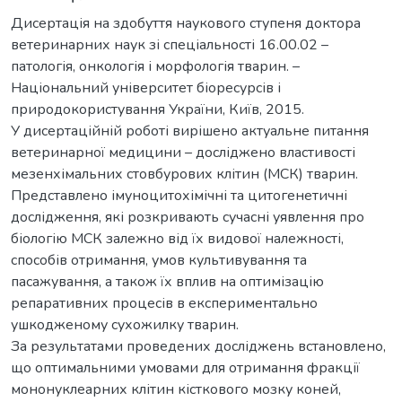
Дисертація на здобуття наукового ступеня доктора
ветеринарних наук зі спеціальності 16.00.02 –
патологія, онкологія і морфологія тварин. –
Національний університет біоресурсів і
природокористування України, Київ, 2015.
У дисертаційній роботі вирішено актуальне питання
ветеринарної медицини – досліджено властивості
мезенхімальних стовбурових клітин (МСК) тварин.
Представлено імуноцитохімічні та цитогенетичні
дослідження, які розкривають сучасні уявлення про
біологію МСК залежно від їх видової належності,
способів отримання, умов культивування та
пасажування, а також їх вплив на оптимізацію
репаративних процесів в експериментально
ушкодженому сухожилку тварин.
За результатами проведених досліджень встановлено,
що оптимальними умовами для отримання фракції
мононуклеарних клітин кісткового мозку коней,