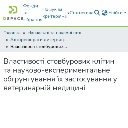
Фонди
Пошук за
та
Статистика
Увійти
критеріями
зібрання
Головна
Навчальні та наукові видання
Автореферати дисертацій та дисертації
Властивості стовбурових клітин та науково-експериментальне обгрунтування їх застосування у ветеринарній медицині
Властивості стовбурових клітин
та науково-експериментальне
обгрунтування їх застосування у
ветеринарній медицині