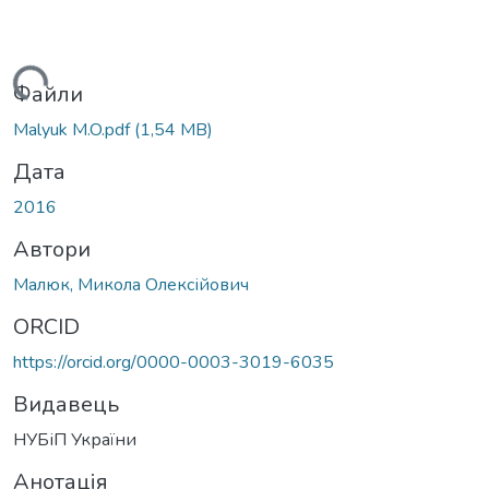
ься...
Файли
Malyuk M.O.pdf
(1,54 MB)
Дата
2016
Автори
Малюк, Микола Олексійович
ORCID
https://orcid.org/0000-0003-3019-6035
Видавець
НУБіП України
Анотація