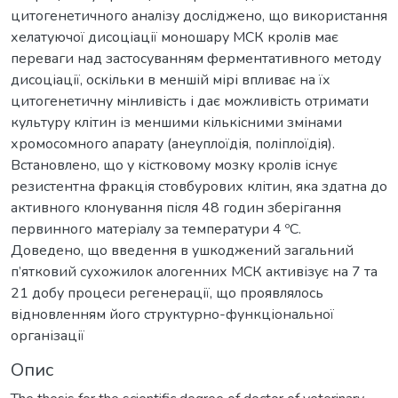
цитогенетичного аналізу досліджено, що використання
хелатуючої дисоціації моношару МСК кролів має
переваги над застосуванням ферментативного методу
дисоціації, оскільки в меншій мірі впливає на їх
цитогенетичну мінливість і дає можливість отримати
культуру клітин із меншими кількісними змінами
хромосомного апарату (анеуплоїдія, поліплоїдія).
Встановлено, що у кістковому мозку кролів існує
резистентна фракція стовбурових клітин, яка здатна до
активного клонування після 48 годин зберігання
первинного матеріалу за температури 4 ºС.
Доведено, що введення в ушкоджений загальний
п’ятковий сухожилок алогенних МСК активізує на 7 та
21 добу процеси регенерації, що проявлялось
відновленням його структурно-функціональної
організації
Опис