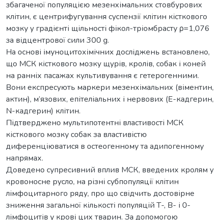
збагаченої популяцією мезенхімальних стовбурових
клітин, є центрифугування суспензії клітин кісткового
мозку у градієнті щільності фікол-тріомбрасту ρ=1,076
за відцентрової сили 300 g.
На основі імуноцитохімічних досліджень встановлено,
що МСК кісткового мозку щурів, кролів, собак і коней
на ранніх пасажах культивування є гетерогенними.
Вони експресують маркери мезенхімальних (віментин,
актин), м’язових, епітеліальних і нервових (Е-кадгерин,
N-кадгерин) клітин.
Підтверджено мультипотентні властивості МСК
кісткового мозку собак за властивістю
диференціюватися в остеогенному та адипогенному
напрямах.
Доведено супресивний вплив МСК, введених кролям у
кровоносне русло, на різні субпопуляції клітин
лімфоцитарного ряду, про що свідчить достовірне
зниження загальної кількості популяцій Т-, В- і 0-
лімфоцитів у крові цих тварин. За допомогою