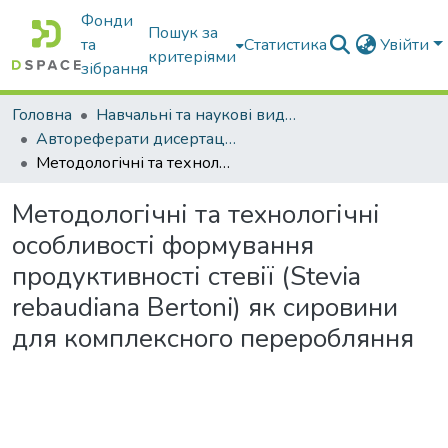
Фонди
Пошук за
та
Статистика
Увійти
критеріями
зібрання
Головна
Навчальні та наукові видання
Автореферати дисертацій та дисертації
Методологічні та технологічні особливості формування продуктивності стевії (Stevia rebaudiana Bertoni) як сировини для комплексного переробляння
Методологічні та технологічні
особливості формування
продуктивності стевії (Stevia
rebaudiana Bertoni) як сировини
для комплексного переробляння