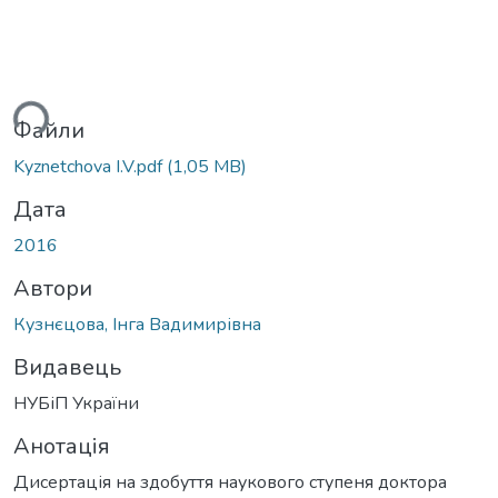
житься...
Файли
Kyznetchova I.V.pdf
(1,05 MB)
Дата
2016
Автори
Кузнєцова, Інга Вадимирівна
Видавець
НУБіП України
Анотація
Дисертація на здобуття наукового ступеня доктора