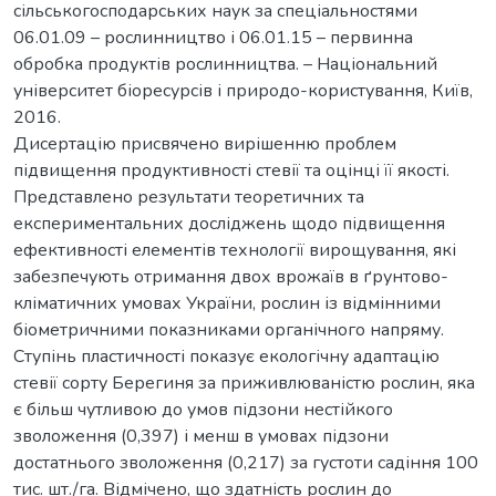
сільськогосподарських наук за спеціальностями
06.01.09 – рослинництво і 06.01.15 – первинна
обробка продуктів рослинництва. – Національний
університет біоресурсів і природо-користування, Київ,
2016.
Дисертацію присвячено вирішенню проблем
підвищення продуктивності стевії та оцінці її якості.
Представлено результати теоретичних та
експериментальних досліджень щодо підвищення
ефективності елементів технології вирощування, які
забезпечують отримання двох врожаїв в ґрунтово-
кліматичних умовах України, рослин із відмінними
біометричними показниками органічного напряму.
Ступінь пластичності показує екологічну адаптацію
стевії сорту Берегиня за приживлюваністю рослин, яка
є більш чутливою до умов підзони нестійкого
зволоження (0,397) і менш в умовах підзони
достатнього зволоження (0,217) за густоти садіння 100
тис. шт./га. Відмічено, що здатність рослин до