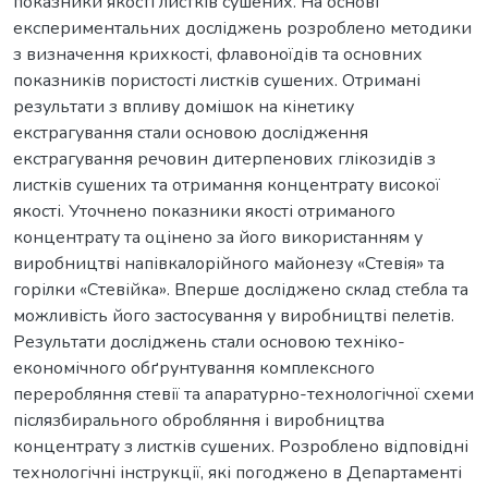
показники якості листків сушених. На основі
експериментальних досліджень розроблено методики
з визначення крихкості, флавоноїдів та основних
показників пористості листків сушених. Отримані
результати з впливу домішок на кінетику
екстрагування стали основою дослідження
екстрагування речовин дитерпенових глікозидів з
листків сушених та отримання концентрату високої
якості. Уточнено показники якості отриманого
концентрату та оцінено за його використанням у
виробництві напівкалорійного майонезу «Стевія» та
горілки «Стевійка». Вперше досліджено склад стебла та
можливість його застосування у виробництві пелетів.
Результати досліджень стали основою техніко-
економічного обґрунтування комплексного
переробляння стевії та апаратурно-технологічної схеми
післязбирального обробляння і виробництва
концентрату з листків сушених. Розроблено відповідні
технологічні інструкції, які погоджено в Департаменті