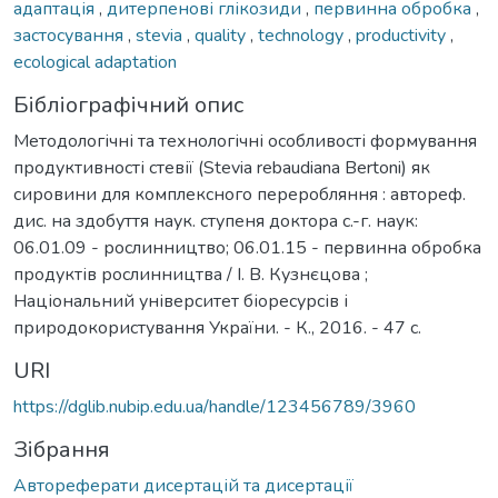
адаптація
,
дитерпенові глікозиди
,
первинна обробка
,
застосування
,
stevia
,
quality
,
technology
,
productivity
,
ecological adaptation
Бібліографічний опис
Методологічні та технологічні особливості формування
продуктивності стевії (Stevia rebaudiana Bertoni) як
сировини для комплексного переробляння : автореф.
дис. на здобуття наук. ступеня доктора с.-г. наук:
06.01.09 - рослинництво; 06.01.15 - первинна обробка
продуктів рослинництва / І. В. Кузнєцова ;
Національний університет біоресурсів і
природокористування України. - К., 2016. - 47 с.
URI
https://dglib.nubip.edu.ua/handle/123456789/3960
Зібрання
Автореферати дисертацій та дисертації