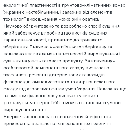
екологічної пластичності в ґрунтово-кліматичних зонах
України є нестабільними, і залежно від елементів
технології вирощування може змінюватись
Науково обґрунтовано та розроблено спосіб сушіння,
який забезпечує виробництво листків сушених
гарантованої якості, придатних до тривалого
зберігання. Вивчено умови їхнього зберігання та
показано вплив елементів технологій вирощування і
сушіння на якість готового продукту. За вивченням
особливостей компонентного складу визначено
залежність речовин дитерпенових глікозидів,
флавоноїдів, амінокислотного та жирнокислотного
складу від агрокліматичних умов України. Показано, що
за вмістом флавоноїдів у листках сушених і
розрахунком енергії Гіббса можна встановити умови
вирощування стевії.
Вперше запропоновано визначення коефіцієнта
крихкості та визначено їхні основні технологічні