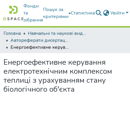
Фонди
Пошук за
та
Статистика
Увійти
критеріями
зібрання
Головна
Навчальні та наукові видання
Автореферати дисертацій та дисертації
Енергоефективне керування електротехнічним комплексом теплиці з урахуванням стану біологічного об'єкта
Енергоефективне керування
електротехнічним комплексом
теплиці з урахуванням стану
біологічного об'єкта