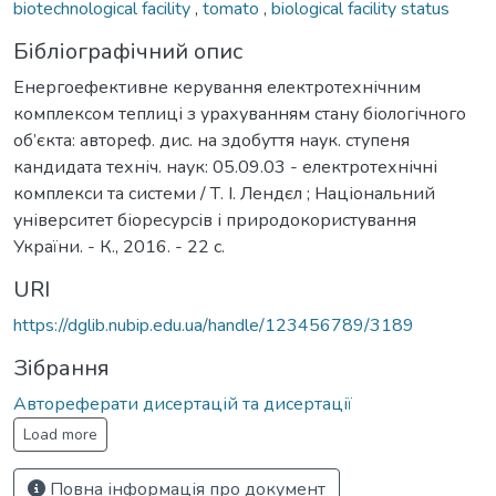
biotechnological facility
,
tomato
,
biological facility status
Бібліографічний опис
Енергоефективне керування електротехнічним
комплексом теплиці з урахуванням стану біологічного
об’єкта: автореф. дис. на здобуття наук. ступеня
кандидата техніч. наук: 05.09.03 - електротехнічні
комплекси та системи / Т. І. Лендєл ; Національний
університет біоресурсів і природокористування
України. - К., 2016. - 22 с.
URI
https://dglib.nubip.edu.ua/handle/123456789/3189
Зібрання
Автореферати дисертацій та дисертації
Load more
Повна інформація про документ