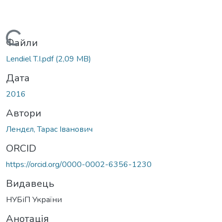
иться...
Файли
Lendiel T.I.pdf
(2,09 MB)
Дата
2016
Автори
Лендєл, Тарас Іванович
ORCID
https://orcid.org/0000-0002-6356-1230
Видавець
НУБіП України
Анотація