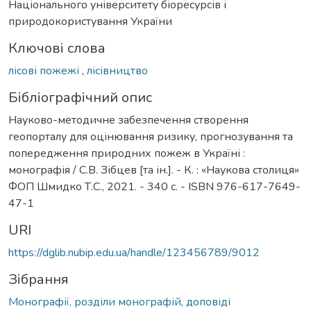
Національного університету біоресурсів і
природокористування України
Ключові слова
лісові пожежі
,
лісівництво
Бібліографічний опис
Науково-методичне забезпечення створення
геопорталу для оцінювання ризику, прогнозування та
попередження природних пожеж в Україні :
монографія / С.В. Зібцев [та ін.]. - К. : «Наукова столиця»
ФОП Шмидко Т.С., 2021. - 340 с. - ISBN 976-617-7649-
47-1
URI
https://dglib.nubip.edu.ua/handle/123456789/9012
Зібрання
Монографії, розділи монографій, доповіді