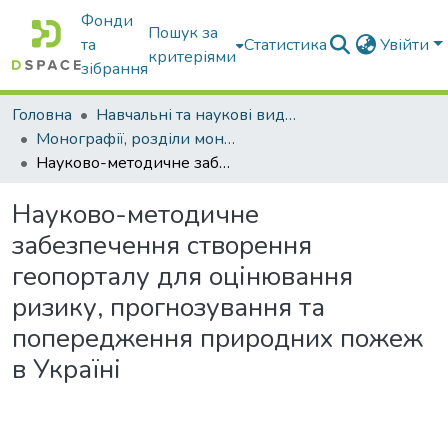
Фонди
Пошук за
та
Статистика
Увійти
критеріями
зібрання
Головна
Навчальні та наукові видання
Монографії, розділи монографій, доповіді
Науково-методичне забезпечення створення геопорталу для оцінювання ризику, прогнозування та попередження природних пожеж в Україні
Науково-методичне
забезпечення створення
геопорталу для оцінювання
ризику, прогнозування та
попередження природних пожеж
в Україні