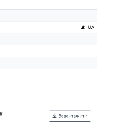
uk_UA
f
Завантажити