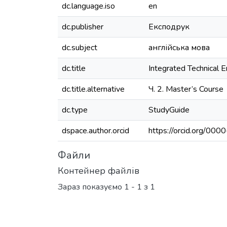
dc.language.iso
en
dc.publisher
Експодрук
dc.subject
англійська мова
dc.title
Integrated Technical E
dc.title.alternative
Ч. 2. Master’s Course
dc.type
StudyGuide
dspace.author.orcid
https://orcid.org/0
Файли
Контейнер файлів
Зараз показуємо
1 - 1 з 1