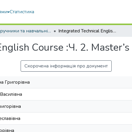
ями
Статистика
Підручники та навчальні посібники
Integrated Technical English Course :Ч. 2. Master’s Course
English Course :Ч. 2. Master’s
Скорочена інформація про документ
а Григорівна
Василівна
ригорівна
еславівна
торівна