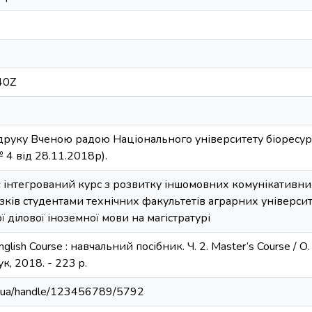
40Z
руку Вченою радою Національного університету біоресур
 4 від 28.11.2018р).
інтегрований курс з розвитку іншомовних комунікативни
ків студентами технічних факультетів аграрних університе
 ділової іноземної мови на магістратурі
nglish Course : навчальний посібник. Ч. 2. Master’s Course / О. 
ук, 2018. - 223 p.
edu.ua/handle/123456789/5792