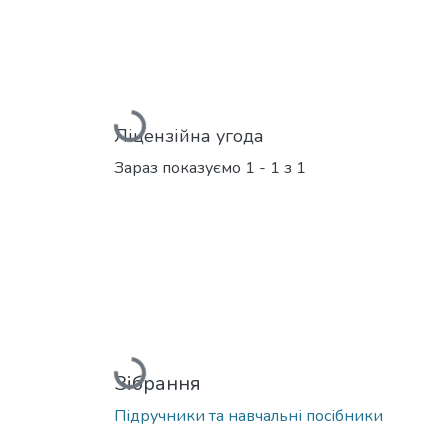
Вантажиться...
Ліцензійна угода
Зараз показуємо
1 - 1 з 1
Вантажиться...
Зібрання
Підручники та навчальні посібники