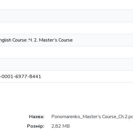
nglish Course :Ч. 2. Master’s Course
000-0001-6977-8441
Назва:
Ponomarenko_Master’s Course_Ch.2.pd
Розмір:
2,82 MB