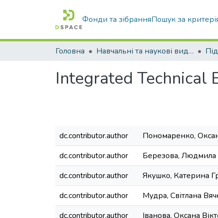
Фонди та зібрання
Пошук за критері
Головна
Навчальні та наукові видання
Integrated Technical 
dc.contributor.author
Пономаренко, Оксан
dc.contributor.author
Березова, Людмила 
dc.contributor.author
Якушко, Катерина Г
dc.contributor.author
Мудра, Світлана Вяч
dc.contributor.author
Іванова, Оксана Вік