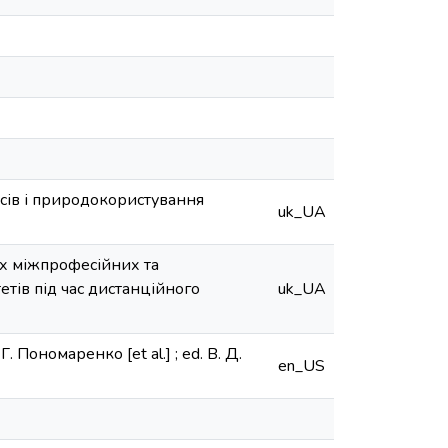
сів і природокористування
uk_UA
х міжпрофесійних та
тів під час дистанційного
uk_UA
Г. Пономаренко [et al.] ; ed. В. Д.
en_US