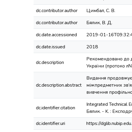
dc.contributor.author
Цимбал, С. В.
dc.contributor.author
Бялик, В. Д.
dc.date.accessioned
2019-01-16T09:32:
dc.date.issued
2018
Рекомендовано до д
dc.description
України (протоко л№
Видання продовжує 
dc.description.abstract
міжпредметних зв‘яз
вивчення профільної
Integrated Technical E
dc.identifier.citation
Бялик. - K. : Експодр
dc.identifier.uri
https://dglib.nubip.