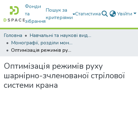
Фонди
Пошук за
та
Статистика
Увійти
критеріями
зібрання
Головна
Навчальні та наукові видання
Монографії, розділи монографій, доповіді
Оптимізація режимів руху шарнірно-зчленованої стрілової системи крана
Оптимізація режимів руху
шарнірно-зчленованої стрілової
системи крана