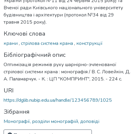
України (протокол №11 від 24 червня 2015 року) та
Вченої ради Київського національного університету
будівництва і архітектури (протокол №34 від 29
травня 2015 року).
Ключові слова
крани
,
стрілова система крана
,
конструкції
Бібліографічний опис
Оптимізація режимів руху шарнірно-зчленованої
стрілової системи крана : монографія / В. С. Ловейкін, Д.
А. Паламарчук. - К. : ЦП "КОМПРИНТ", 2015. - 224 с.
URI
https://dglib.nubip.edu.ua/handle/123456789/1025
Зібрання
Монографії, розділи монографій, доповіді