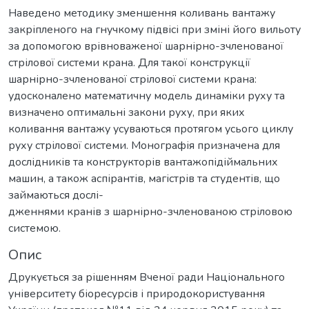
Наведено методику зменшення коливань вантажу
закріпленого на гнучкому підвісі при зміні його вильоту
за допомогою врівноваженої шарнірно-зчленованої
стрілової системи крана. Для такої конструкції
шарнірно-зчленованої стрілової системи крана:
удосконалено математичну модель динаміки руху та
визначено оптимальні закони руху, при яких
коливання вантажу усуваються протягом усього циклу
руху стрілової системи. Монографія призначена для
дослідників та конструкторів вантажопідіймальних
машин, а також аспірантів, магістрів та студентів, що
займаються дослі-
дженнями кранів з шарнірно-зчленованою стріловою
системою.
Опис
Друкується за рішенням Вченої ради Національного
університету біоресурсів і природокористування