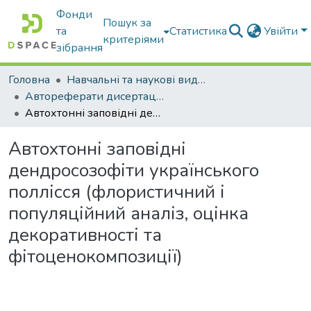
Фонди
Пошук за
та
Статистика
Увійти
критеріями
зібрання
Головна
Навчальні та наукові видання
Автореферати дисертацій та дисертації
Автохтонні заповідні дендросозофіти українського поллісся (флористичний і популяційний аналіз, оцінка декоративності та фітоценокомпозиції)
Автохтонні заповідні
дендросозофіти українського
поллісся (флористичний і
популяційний аналіз, оцінка
декоративності та
фітоценокомпозиції)