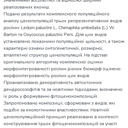
значеннями абсолютної та відносної ширини
реалізованих еконіш.
Подано результати комплексного популяційного
аналізу ценопопуляцій трьох репрезентативних видів
рослин: Ledum palustre L., Chimaphila umbellata (L.) W.
Barton та Oxycoccus palustris Pers. Для цих видів
установлено показники популяційної щільності, а також
характерні ознаки онтогенетичної, розмірної,
віталітетної структур ценопопуляцій. На підставі
оригінального алгоритму комплексної оцінки
морфоінтегрованості рослин різних біоморф оцінено
морфоінтегрованість рослин цих видів.
Проаналізовано декоративність автохтонних
дендросозофітів та за новітніми підходами, визначено
їх роль у формуванні фітоценокомпозицій.
Запропоновано композиції, сформовані з видів, які
подібні за екологічними властивостями. Новітній
ценопопуляційний принцип реалізовано в контексті
конструювання трьох фітоценокомпозицій за участі