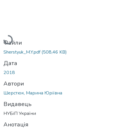
Вантажиться...
Файли
Sherstyuk_M.Y.pdf
(508,46 KB)
Дата
2018
Автори
Шерстюк, Марина Юріївна
Видавець
НУБіП України
Анотація