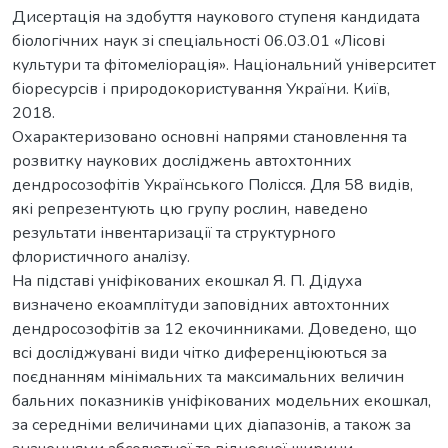
Дисертація на здобуття наукового ступеня кандидата
біологічних наук зі спеціальності 06.03.01 «Лісові
культури та фітомеліорація». Національний університет
біоресурсів і природокористування України. Київ,
2018.
Охарактеризовано основні напрями становлення та
розвитку наукових досліджень автохтонних
дендросозофітів Українського Полісся. Для 58 видів,
які репрезентують цю групу рослин, наведено
результати інвентаризації та структурного
флористичного аналізу.
На підставі уніфікованих екошкал Я. П. Дідуха
визначено екоамплітуди заповідних автохтонних
дендросозофітів за 12 екочинниками. Доведено, що
всі досліджувані види чітко диференціюються за
поєднанням мінімальних та максимальних величин
бальних показників уніфікованих модельних екошкал,
за середніми величинами цих діапазонів, а також за