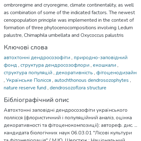
ombroregime and cryoregime, climate continentality, as well
as combination of some of the indicated factors. The newest
cenopopulation principle was implemented in the context of
formation of three phytocenocompositions involving Ledum
palustre, Chimaphila umbellata and Oxycoccus palustris
Ключові слова
автохтонні дендросозофіти
,
природно-заповідний
фонд
,
структура дендросозофлори
,
екошкали
,
структура популяцій
,
декоративність
,
фітоценодизайн
,
Українське Полісся
,
autochthonous dendrosozophytes
,
nature reserve fund
,
dendrosozoflora structure
Бібліографічний опис
Автохтонні заповідні дендросозофіти українського
поллісся (флористичний і популяційний аналіз, оцінка
декоративності та фітоценокомпозиції): автореф. дис. ...
кандидата біологічних наук 06.03.01 "Лісові культури
та фітомеліорація" / М.Ю. Шерстюк ; Національний