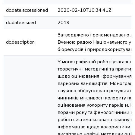
dc.date.accessioned
2020-02-10T10:34:41Z
dc.date.issued
2019
Затверджено і рекомендовано д
dc.description
Вченою радою Національного уні
біоресурсів і природокористуван
У монографічній роботі узагальн
теоретичні, методичні та практи
щодо оцінювання і формування 
паркових ландшафтів. Монографі
науково обґрунтовані результат
чинників мінливості колориту пей
оцінювання колориту парків м. К
порами року та фенологічними пі
роботі систематизовано наявну н
інформацію щодо колористики л
висвітлено новітні методики оці