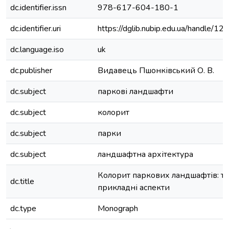
dc.identifier.issn
978-617-604-180-1
dc.identifier.uri
https://dglib.nubip.edu.ua/handle/
dc.language.iso
uk
dc.publisher
Видавець Пшонківський О. В.
dc.subject
паркові ландшафти
dc.subject
колорит
dc.subject
парки
dc.subject
ландшафтна архітектура
Колорит паркових ландшафтів: те
dc.title
прикладні аспекти
dc.type
Monograph