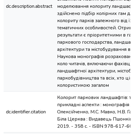
dc.description.abstract
моделювання колориту ландшафт
здійснено підбір колірних гам д
колориту парків залежного від їх
тематичних особливостей. Отрим
результати є пріоритетними в гал
паркового господарства, ландшаф
архітектури та містобудування в ц
Наукова монографія розрахован
коло читачів, включаючи фахівців
ландшафтної архітектури, містоб
паркобудівництва та всіх, хто цік
колористикою загалом
Колорит паркових ландшафтів: те
прикладні аспекти : монографія / 
dc.identifier.citation
Олексійченко, М.С. Мавко, Н.В. Гат
Біла Церква : Видавець Пшонківсь
2019. - 358 с. - ISBN 978-617-6