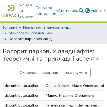
Фонди
Пошук за
та
Статистика
Увійти
критеріями
зібрання
Головна
Навчальні та наукові видання
Монографії, розділи монографій, доповіді
Колорит паркових ландшафтів: теоретичні та прикладні аспекти
Колорит паркових ландшафтів:
теоретичні та прикладні аспекти
Скорочена інформація про документ
dc.contributor.author
Олексійченко, Надія Олександрів
dc.contributor.author
Мавко, Мар’яна Степанівна
dc.contributor.author
Гатальська, Надія Вікторівна