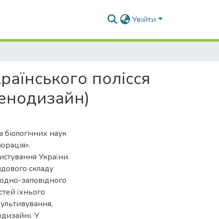
Увійти
раїнського полісся
ценодизайн)
 біологічних наук
іорація».
истування України.
идового складу
родно-заповідного
стей їхнього
культивування,
дизайні. У