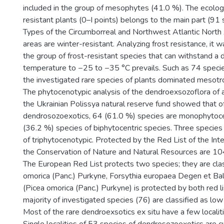
included in the group of mesophytes (41.0 %). The ecologi
resistant plants (0–I points) belongs to the main part (91
Types of the Circumborreal and Northwest Atlantic North A
areas are winter-resistant. Analyzing frost resistance, it 
the group of frost-resistant species that can withstand a 
temperature to −25 to −35 °C prevails. Such as 74 spec
the investigated rare species of plants dominated mesotr
The phytocenotypic analysis of the dendroexsozoflora of art
the Ukrainian Polissya natural reserve fund showed that o
dendrosozoexotics, 64 (61.0 %) species are monophytoce
(36.2 %) species of biphytocentric species. Three species
of triphytocenotypic. Protected by the Red List of the Inte
the Conservation of Nature and Natural Resources are 10
The European Red List protects two species; they are clas
omorica (Panc.) Purkyne, Forsythia europaea Degen et Bal
(Picea omorica (Panc.) Purkyne) is protected by both red li
majority of investigated species (76) are classified as low 
Most of the rare dendroexsotics ex situ have a few localit