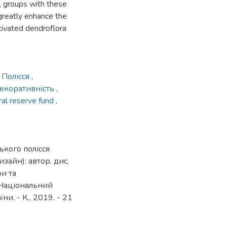
, groups with these
greatly enhance the
tivated dendroflora
 Полісся
,
екоративність
,
ral reserve fund
,
ького полісся
зайн): автор. дис.
ри та
; Національний
и. - К., 2019. - 21