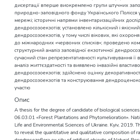
дисертації вперше виокремлено групи штучних запо
природно-заповідного фонду Українського Полісся у 
мережі; історичні напрями інвентаризаційних досл
дендросозоекзотів; установлено кількісний і якісний
дендросозоекзотів, у тому числі вікових, які охорон
до міжнародних «червоних списків»; проведено ко
структурний аналіз заповідної екзотичної дендросо
сучасний стан репрезентативності культивування її 
аналіз життєздатності та виявлено інвазійні властив
дендросозоекзотів; здійснено оцінку декоративност
дендросозоекзотів та конструювання дендроценоко
участю
Опис
A thesis for the degree of candidate of biological sciences 
06.03.01 «Forest Plantations and Phytomelioration». Nati
Life and Environmental Sciences of Ukraine. Kyiv, 2019. T
to reveal the quantitative and qualitative composition of r