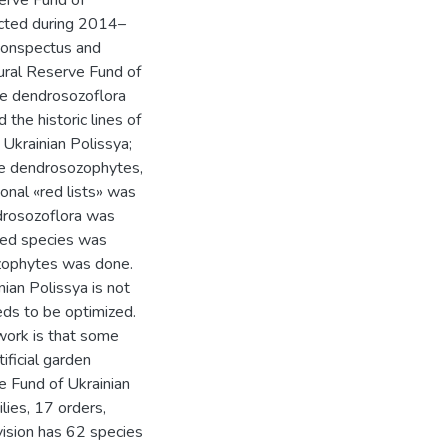
serve Fund of
ucted during 2014–
 conspectus and
tural Reserve Fund of
the dendrosozoflora
d the historic lines of
 Ukrainian Polissya;
are dendrosozophytes,
ional «red lists» was
ndrosozoflora was
ied species was
zophytes was done.
nian Polissya is not
eds to be optimized.
twork is that some
ificial garden
e Fund of Ukrainian
lies, 17 orders,
vision has 62 species