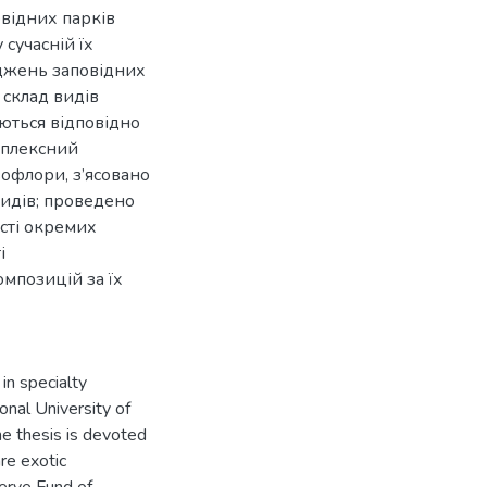
відних парків
сучасній їх
іджень заповідних
 склад видів
яються відповідно
мплексний
зофлори, з’ясовано
видів; проведено
ості окремих
і
мпозицій за їх
in specialty
onal University of
he thesis is devoted
are exotic