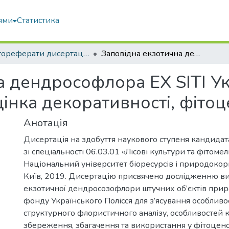
ями
Статистика
Автореферати дисертацій та дисертації
Заповідна екзотична дендрософлора EX SITI Українського полісся (аналіз структури, оцінка декоративності, фітоценодизайн)
а дендрософлора EX SITI Ук
оцінка декоративності, фіто
Анотація
Дисертація на здобуття наукового ступеня кандидата
зі спеціальності 06.03.01 «Лісові культури та фітомел
Національний університет біоресурсів і природокор
Київ, 2019. Дисертацію присвячено дослідженню в
екзотичної дендросозофлори штучних об’єктів при
фонду Українського Полісся для з’ясування особливо
структурного флористичного аналізу, особливостей 
збереження, збагачення та використання у фітоцено