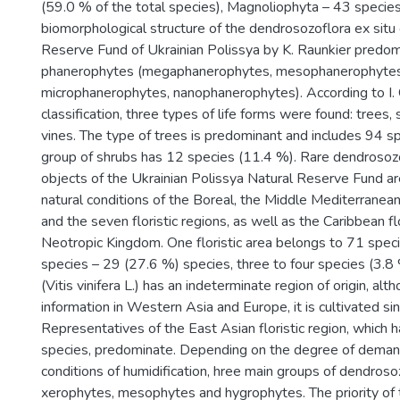
(59.0 % of the total species), Magnoliophyta – 43 species
biomorphological structure of the dendrosozoflora ex situ
Reserve Fund of Ukrainian Polissya by K. Raunkier predo
phanerophytes (megaphanerophytes, mesophanerophytes
microphanerophytes, nanophanerophytes). According to I.
classification, three types of life forms were found: trees
vines. The type of trees is predominant and includes 94 s
group of shrubs has 12 species (11.4 %). Rare dendrosozop
objects of the Ukrainian Polissya Natural Reserve Fund ar
natural conditions of the Boreal, the Middle Mediterrane
and the seven floristic regions, as well as the Caribbean flo
Neotropic Kingdom. One floristic area belongs to 71 spec
species – 29 (27.6 %) species, three to four species (3.8
(Vitis vinifera L.) has an indeterminate region of origin, al
information in Western Asia and Europe, it is cultivated s
Representatives of the East Asian floristic region, which
species, predominate. Depending on the degree of demand
conditions of humidification, hree main groups of dendros
xerophytes, mesophytes and hygrophytes. The priority of 