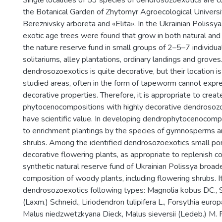
Single localities of 53 species of dendrosozoexotics are cu
the Botanical Garden of Zhytomyr Agroecological Universi
Bereznivsky arboreta and «Elita». In the Ukrainian Polissya
exotic age trees were found that grow in both natural and a
the nature reserve fund in small groups of 2–5–7 individual
solitariums, alley plantations, ordinary landings and groves
dendrosozoexotics is quite decorative, but their location is
studied areas, often in the form of tapeworm cannot expres
decorative properties. Therefore, it is appropriate to creat
phytocenocompositions with highly decorative dendrosoz
have scientific value. In developing dendrophytocenocompo
to enrichment plantings by the species of gymnosperms 
shrubs. Among the identified dendrosozoexotics small po
decorative flowering plants, as appropriate to replenish c
synthetic natural reserve fund of Ukrainian Polissya broad
composition of woody plants, including flowering shrubs. I
dendrosozoexotics following types: Magnolia kobus DC., S
(Laxm.) Schneid., Liriodendron tulipifera L., Forsythia eur
Malus niedzwetzkyana Dieck, Malus sieversii (Ledeb.) M.