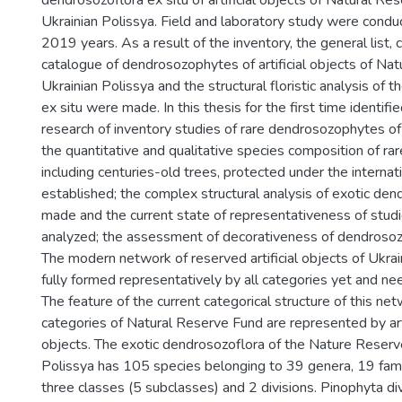
dendrosozoflora ex situ of artificial objects of Natural Re
Ukrainian Polissya. Field and laboratory study were cond
2019 years. As a result of the inventory, the general list,
catalogue of dendrosozophytes of artificial objects of Na
Ukrainian Polissya and the structural floristic analysis of 
ex situ were made. In this thesis for the first time identifie
research of inventory studies of rare dendrosozophytes of
the quantitative and qualitative species composition of r
including centuries-old trees, protected under the internat
established; the complex structural analysis of exotic de
made and the current state of representativeness of stud
analyzed; the assessment of decorativeness of dendroso
The modern network of reserved artificial objects of Ukrai
fully formed representatively by all categories yet and ne
The feature of the current categorical structure of this ne
categories of Natural Reserve Fund are represented by art
objects. The exotic dendrosozoflora of the Nature Reserv
Polissya has 105 species belonging to 39 genera, 19 fami
three classes (5 subclasses) and 2 divisions. Pinophyta di