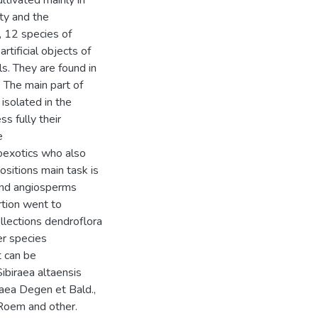
ltivated mainly in
ty and the
, 12 species of
rtificial objects of
s. They are found in
. The main part of
 isolated in the
s fully their
e
oexotics who also
sitions main task is
and angiosperms
rtion went to
ollections dendroflora
er species
t can be
ibiraea altaensis
opaea Degen et Bald.,
 Roem and other.