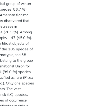
cal group of winter-
 species, 86.7 %).
merican floristic
was discovered that
decrease in
ies (70.5 %). Among
ophy – 47 (45.0 %).
ificial objects of
f the 105 species of
notypic, and 38
 belong to the group
rnational Union for
4 (99.0 %) species.
sified as rare (Picea
d.). Only one species
sts. The vast
risk (LC) species.
ies of occurrence.