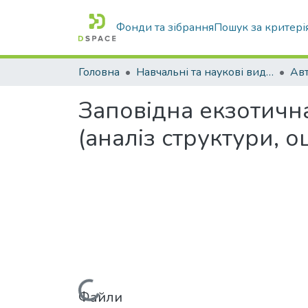
Фонди та зібрання
Пошук за критері
Головна
Навчальні та наукові видання
Заповідна екзотичн
(аналіз структури, 
Вантажиться...
Файли