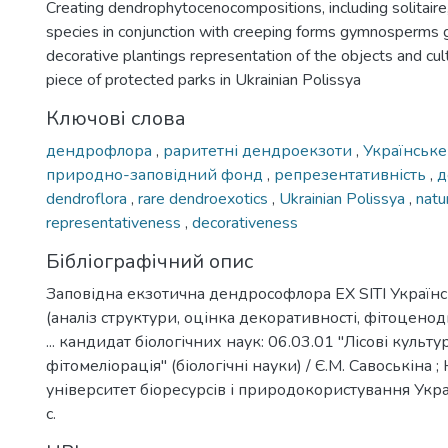
Creating dendrophytocenocompositions, including solitaire
species in conjunction with creeping forms gymnosperms 
decorative plantings representation of the objects and cul
piece of protected parks in Ukrainian Polissya
Ключові слова
дендрофлора
,
раритетні дендроекзоти
,
Українське
природно-заповідний фонд
,
репрезентативність
,
д
dendroflora
,
rare dendroexotics
,
Ukrainian Polissya
,
natu
representativeness
,
decorativeness
Бібліографічний опис
Заповідна екзотична дендрософлора EX SITI Українс
(аналіз структури, оцінка декоративності, фітоценоди
... кандидат біологічних наук: 06.03.01 "Лісові культу
фітомеліорація" (біологічні науки) / Є.М. Савоськіна 
університет біоресурсів і природокористування Україн
с.