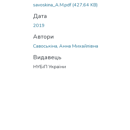
savoskina_A.M.pdf
(427,64 KB)
Дата
2019
Автори
Савоськіна, Анна Михайлівна
Видавець
НУБіП України