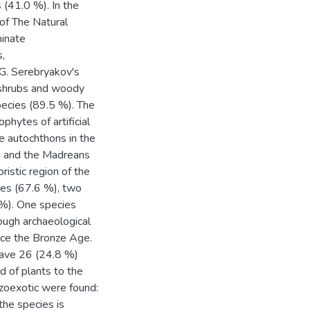
 (41.0 %). In the
 of The Natural
minate
,
 G. Serebryakov's
, shrubs and woody
pecies (89.5 %). The
hytes of artificial
e autochthons in the
an and the Madreans
ristic region of the
ies (67.6 %), two
 %). One species
though archaeological
ince the Bronze Age.
 have 26 (24.8 %)
 of plants to the
ozoexotic were found:
the species is