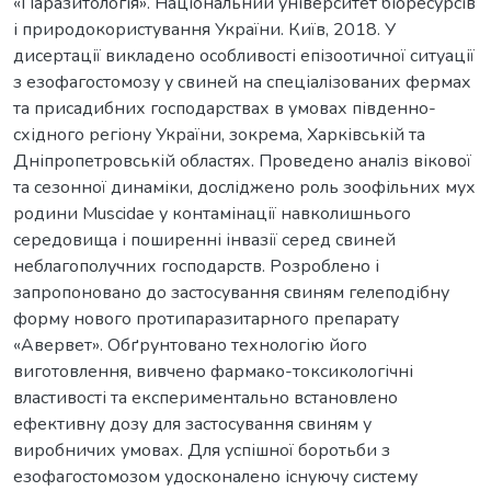
«Паразитологія». Національний університет біоресурсів
і природокористування України. Київ, 2018. У
дисертації викладено особливості епізоотичної ситуації
з езофагостомозу у свиней на спеціалізованих фермах
та присадибних господарствах в умовах південно-
східного регіону України, зокрема, Харківській та
Дніпропетровській областях. Проведено аналіз вікової
та сезонної динаміки, досліджено роль зоофільних мух
родини Muscidae у контамінації навколишнього
середовища і поширенні інвазії серед свиней
неблагополучних господарств. Розроблено і
запропоновано до застосування свиням гелеподібну
форму нового протипаразитарного препарату
«Авервет». Обґрунтовано технологію його
виготовлення, вивчено фармако-токсикологічні
властивості та експериментально встановлено
ефективну дозу для застосування свиням у
виробничих умовах. Для успішної боротьби з
езофагостомозом удосконалено існуючу систему