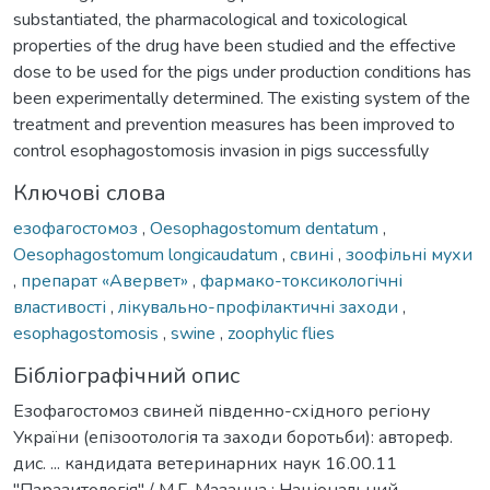
substantiated, the pharmacological and toxicological
properties of the drug have been studied and the effective
dose to be used for the pigs under production conditions has
been experimentally determined. The existing system of the
treatment and prevention measures has been improved to
control esophagostomosis invasion in pigs successfully
Ключові слова
езофагостомоз
,
Oesophagostomum dentatum
,
Oesophagostomum longicaudatum
,
свині
,
зоофільні мухи
,
препарат «Авервет»
,
фармако-токсикологічні
властивості
,
лікувально-профілактичні заходи
,
esophagostomosis
,
swine
,
zoophylic flies
Бібліографічний опис
Езофагостомоз свиней південно-східного регіону
України (епізоотологія та заходи боротьби): автореф.
дис. ... кандидата ветеринарних наук 16.00.11
"Паразитологія" / М.Г. Мазанна ; Національний