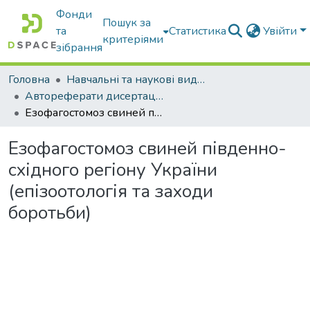
Фонди
Пошук за
та
Статистика
Увійти
критеріями
зібрання
Головна
Навчальні та наукові видання
Автореферати дисертацій та дисертації
Езофагостомоз свиней південно-східного регіону України (епізоотологія та заходи боротьби)
Езофагостомоз свиней південно-
східного регіону України
(епізоотологія та заходи
боротьби)