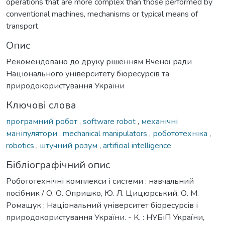
operations that are more complex than those performed by
conventional machines, mechanisms or typical means of
transport.
Опис
Рекомендовано до друку рішенням Вченої ради
Національного університету біоресурсів та
природокористування України
Ключові слова
програмний робот
,
software robot
,
механічні
маніпулятори
,
mechanical manipulators
,
робототехніка
,
robotics
,
штучний розум
,
artificial intelligence
Бібліографічний опис
Робототехнічні комплекси і системи : навчальний
посібник / О. О. Опришко, Ю. Л. Цицюрський, О. М.
Ромащук ; Національний університет біоресурсів і
природокористування України. - К. : НУБіП України,