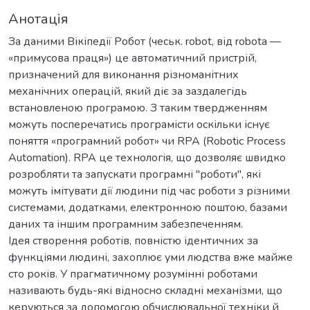
Анотація
За даними Вікіпедії Робот (чеськ. robot, від robota —
«примусова праця») це автоматичний пристрій,
призначений для виконання різноманітних
механічних операцій, який діє за заздалегідь
встановленою програмою. З таким твердженням
можуть посперечатись програмісти оскільки існує
поняття «програмний робот» чи RPA (Robotic Process
Automation). RPA це технологія, що дозволяє швидко
розробляти та запускати програмні "роботи", які
можуть імітувати дії людини під час роботи з різними
системами, додатками, електронною поштою, базами
даних та іншим програмним забезпеченням.
Ідея створення роботів, повністю ідентичних за
функціями людині, захоплює уми людства вже майже
сто років. У прагматичному розумінні роботами
називають будь-які відносно складні механізми, що
керуються за допомогою обчислювальної техніки й