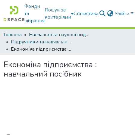
Фонди
Пошук за
та
Статистика
Увійти
критеріями
зібрання
Головна
Навчальні та наукові видання
Підручники та навчальні посібники
Економіка підприємства : навчальний посібник
Економіка підприємства :
навчальний посібник