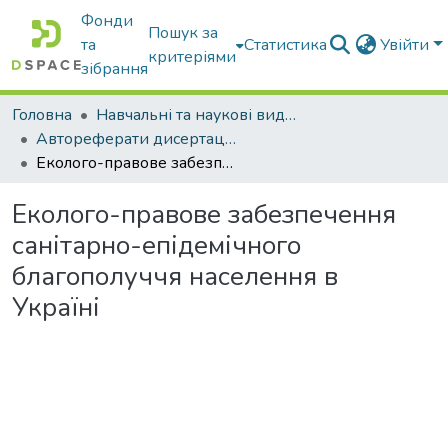
Фонди
Пошук за
та
Статистика
Увійти
критеріями
зібрання
Головна
Навчальні та наукові видання
Автореферати дисертацій та дисертації
Еколого-правове забезпечення санітарно-епідемічного благополуччя населення в Україні
Еколого-правове забезпечення
санітарно-епідемічного
благополуччя населення в
Україні