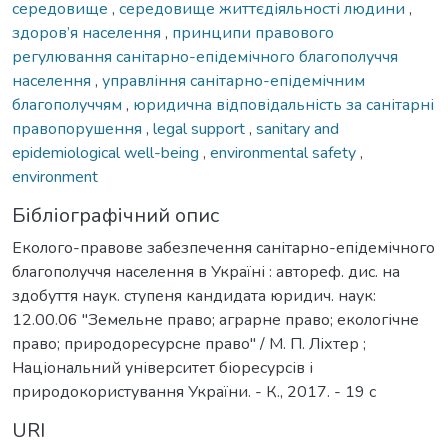
середовище
,
середовище життєдіяльності людини
,
здоров’я населення
,
принципи правового
регулювання санітарно-епідемічного благополуччя
населення
,
управління санітарно-епідемічним
благополуччям
,
юридична відповідальність за санітарні
правопорушення
,
legal support
,
sanitary and
epidemiological well-being
,
environmental safety
,
environment
Бібліографічний опис
Еколого-правове забезпечення санітарно-епідемічного
благополуччя населення в Україні : автореф. дис. на
здобуття наук. ступеня кандидата юридич. наук:
12.00.06 "Земельне право; аграрне право; екологічне
право; природоресурсне право" / М. П. Ліхтер ;
Національний університет біоресурсів і
природокористування України. - К., 2017. - 19 с
URI