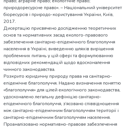
право; аграрне право; екологічне право;
природоресурсне право». – Національний університет
біоресурсів і природо-користування України, Київ,
2017.
Дисертацію присвячено дослідженню теоретичних
основ та нормативних засад еколого-правового
забезпечення санітарно-епідемічного благополуччя
населення в Україні, виведенню шляхів вирішення
проблемних питань у цій сфері та формулюванню
відповідних рекомендацій щодо вдосконалення
чинного законодавства.
Розкрито юридичну природу права на санітарно-
епідемічне благополуччя. Надано визначення поняттю
«благополуччя» для цілей екологічного законодавства,
удосконалено легальну дефініцію санітарно-
епідемічного благополуччя, з’ясовано співвідношення
між санітарно-епідемічним благополуччям території і
санітарно-епідемічним благополуччям населення.
Проаналізовано нормативно-правове забезпечення