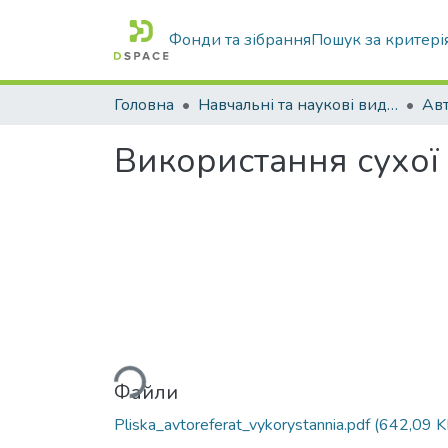
Фонди та зібрання
Пошук за критері
Головна
Навчальні та наукові видання
Використання сухої 
Вантажиться...
Файли
Pliska_avtoreferat_vykorystannia.pdf
(642,09 K