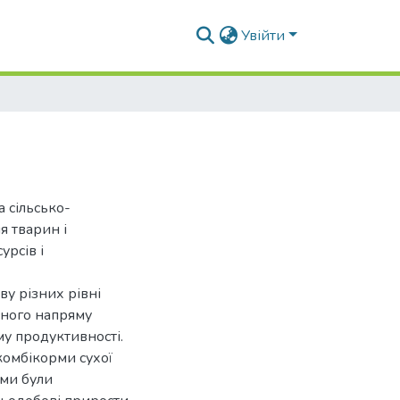
Увійти
 сільсько-
я тварин і
урсів і
ву різних рівні
сного напряму
му продуктивності.
комбікорми сухої
ими були