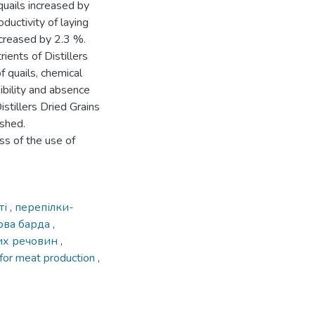
quails increased by
uctivity of laying
creased by 2.3 %.
ients of Distillers
f quails, chemical
bility and absence
istillers Dried Grains
ished.
s of the use of
ті
,
перепілки-
ова барда
,
их речовин
,
 for meat production
,