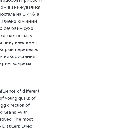
ньодобові прирости
кормів знижувалися
остала на 5,7 %, а
Вивчено хімічний
х речовин сухої
ад тіла та яєць.
 впливу введення
ікорми перепелів.
ь використання
варин, зокрема
nfluence of different
 of young quails of
egg direction of
ied Grains With
proved. The most
Distillers Dried