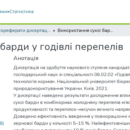
ями
Статистика
Автореферати дисертацій та дисертації
Використання сухої барди у годівлі перепелів
барди у годівлі перепелів
Анотація
Дисертація на здобуття наукового ступеня кандидата
господарський наук зі спеціальності 06.02.02 «Годівл
технологія кормів». Національний університет біорес
природокористування України. Київ, 2021.
У дисертації наведено результати дослідження впли
сухої барди в комбікормах молодняку перепелів м’я
продуктивності та перепілок-несучок яєчного напря
Доведено ефективність введення у повнораціонні 
B)
зернової барди у кількості 5–15 %. Найефективніш