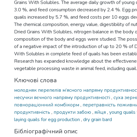
Grains With Solubles. The average daily growth of young 
3.0 %, and feed consumption decreased by 2.4 %. Egg prod
quails increased by 5.7 %, and feed costs per 10 eggs de
The chemical composition, energy value, digestibility of nutr
Dried Grains With Solubles, nitrogen balance in the body o
composition of the body and eggs were studied. The possi
of a negative impact of the introduction of up to 20 % of D
With Solubles in complete feed of quails has been establ
Research has expanded knowledge about the effectivenes
vegetable processing waste in animal feed, including quail.
Ключові слова
молодняк перепелів м’ясного напряму продуктивнос
несучки яєчного напряму продуктивності
,
суха зерн
повнораціонний комбікорм
,
перетравність поживн
продуктивність
,
продукти забою
,
яйця
,
young quails
laying quails for egg production
,
dry grain bard
Бібліографічний опис