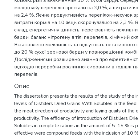
комбікорми з включенням 10 % сухої барди. Серед
молодняку перепелів зростали на 3,0 %, а витрати 
на 2,4 %. Яєчна продуктивність перепілок-несучок зр
витрати кормів на 10 яєць скорочувалися на 2,3 %. 
склад, енергетичну цінність, перетравність поживни
барди, баланс нітрогену в тілі перепелів, хімічний скл
Встановлено можливість та відсутність негативного
до 20 % сухої зернової барди у повнораціонні комб
Дослідженнями розширено знання про ефективніст
відходів переробки рослинної сировини в годівлі т
перепелів.
Опис
The dissertation presents the results of the study of the i
levels of Distillers Dried Grains With Solubles in the feed
the meat direction of productivity and laying quails of the 
productivity. The efficiency of introduction of Distillers Dr
Solubles in complete rations in the amount of 5–15 % is 
effective were compound feeds with the inclusion of 10 % 