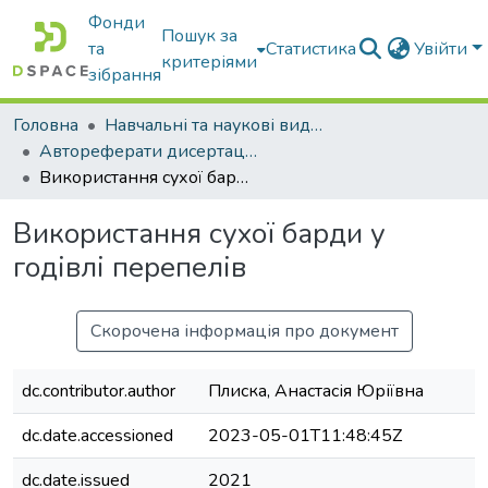
Фонди
Пошук за
та
Статистика
Увійти
критеріями
зібрання
Головна
Навчальні та наукові видання
Автореферати дисертацій та дисертації
Використання сухої барди у годівлі перепелів
Використання сухої барди у
годівлі перепелів
Скорочена інформація про документ
dc.contributor.author
Плиска, Анастасія Юріївна
dc.date.accessioned
2023-05-01T11:48:45Z
dc.date.issued
2021