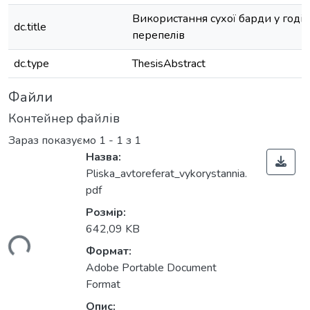
Використання сухої барди у годів
dc.title
перепелів
dc.type
ThesisAbstract
Файли
Контейнер файлів
Зараз показуємо
1 - 1 з 1
Назва:
Pliska_avtoreferat_vykorystannia.
pdf
Розмір:
ься...
642,09 KB
Формат:
Adobe Portable Document
Format
Опис: