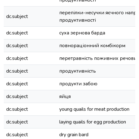
продуктивності
перепілки-несучки яєчного напр
dc.subject
продуктивності
dc.subject
суха зернова барда
dc.subject
повнораціонний комбікорм
dc.subject
перетравність поживних речови
dc.subject
продуктивність
dc.subject
продукти забою
dc.subject
яйця
dc.subject
young quails for meat production
dc.subject
laying quails for egg production
dc.subject
dry grain bard