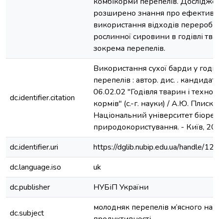
комбікорми перепелів. Дослідж
розширено знання про ефективн
використання відходів переробк
рослинної сировини в годівлі тва
зокрема перепелів.
Використання сухої барди у годів
перепелів : автор. дис. . кандидата 
06.02.02 "Годівля тварин і технол
dc.identifier.citation
кормів" (с.-г. науки) / А.Ю. Плиска 
Національний університет біоресу
природокористування. - Київ, 2021
dc.identifier.uri
https://dglib.nubip.edu.ua/handle/
dc.language.iso
uk
dc.publisher
НУБіП України
молодняк перепелів м’ясного нап
dc.subject