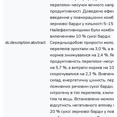
перепілок-несучок яєчного напр
продуктивності. Доведено ефект
введення у повнораціонні комбік
зернової барди у кількості 5–15 
Найефективнішими були комбіко
включенням 10 % сухої барди.
dc.description.abstract
Середньодобові прирости молод
перепелів зростали на 3,0 %, а ви
кормів знижувалися на 2,4 %. Яє
продуктивність перепілок-несучо
на 5,7 %, а витрати кормів на 10 
скорочувалися на 2,3 %. Вивчено 
склад, енергетичну цінність, пере
поживних речовин сухої барди, б
нітрогену в тілі перепелів, хімічн
тіла та яєць. Встановлено можливі
відсутність негативного впливу 
20 % сухої зернової барди у пов