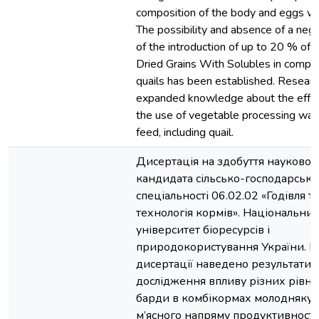
composition of the body and eggs we
The possibility and absence of a neg
of the introduction of up to 20 % of D
Dried Grains With Solubles in comple
quails has been established. Researc
expanded knowledge about the effec
the use of vegetable processing wast
feed, including quail.
Дисертація на здобуття науковог
кандидата сільсько-господарськи
спеціальності 06.02.02 «Годівля т
технологія кормів». Національни
університет біоресурсів і
природокористування України. Ки
дисертації наведено результати
дослідження впливу різних рівні 
барди в комбікормах молодняку 
м’ясного напряму продуктивності 