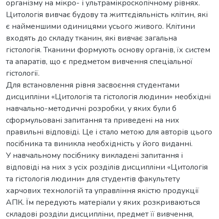
організму на мікро- і ультрамікроскопічному рівнях.
Цитологія вивчає будову та життєдіяльність клітин, які
є найменшими одиницями усього живого. Клітини
входять до складу тканин, які вивчає загальна
гістологія. Тканини формують основу органів, їх систем
та апаратів, що є предметом вивчення спеціальної
гістології.
Для встановлення рівня засвоєння студентами
дисципліни «Цитологія та гістологія людини» необхідні
навчально-методичні розробки, у яких були б
сформульовані запитання та приведені на них
правильні відповіді. Це і стало метою для авторів цього
посібника та виникла необхідність у його виданні.
У навчальному посібнику викладені запитання і
відповіді на них з усіх розділів дисципліни «Цитологія
та гістологія людини» для студентів факультету
харчових технологій та управління якістю продукції
АПК. Їм передують матеріали у яких розкриваються
складові розділи дисципліни, предмет її вивчення,