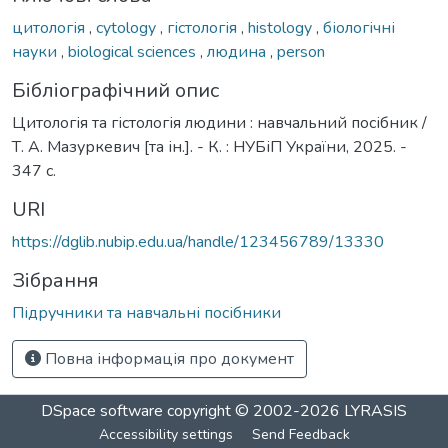
цитологія
,
cytology
,
гістологія
,
histology
,
біологічні
науки
,
biological sciences
,
людина
,
person
Бібліографічний опис
Цитологія та гістологія людини : навчальний посібник /
Т. А. Мазуркевич [та ін.]. - К. : НУБіП України, 2025. -
347 с.
URI
https://dglib.nubip.edu.ua/handle/123456789/13330
Зібрання
Підручники та навчальні посібники
Повна інформація про документ
DSpace software
copyright © 2002-2026
LYRASIS
Accessibility settings
Send Feedback