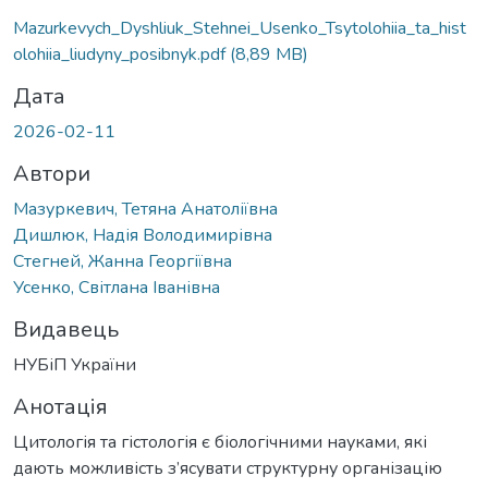
Mazurkevych_Dyshliuk_Stehnei_Usenko_Tsytolohiia_ta_hist
olohiia_liudyny_posibnyk.pdf
(8,89 MB)
Дата
2026-02-11
Автори
Мазуркевич, Тетяна Анатоліївна
Дишлюк, Надія Володимирівна
Стегней, Жанна Георгіївна
Усенко, Світлана Іванівна
Видавець
НУБіП України
Анотація
Цитологія та гістологія є біологічними науками, які
дають можливість з’ясувати структурну організацію