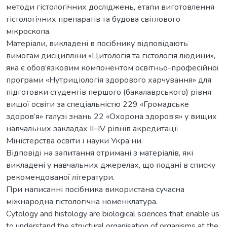
методи гістологічних досліджень, етапи виготовлення
гістологічних препаратів та будова світлового
мікроскопа.
Матеріали, викладені в посібнику відповідають
вимогам дисципліни «Цитологія та гістологія людини»,
яка є обов’язковим компонентом освітньо-професійної
програми «Нутриціологія здорового харчування» для
підготовки студентів першого (бакалаврського) рівня
вищої освіти за спеціальністю 229 «Громадське
здоров’я» галузі знань 22 «Охорона здоров’я» у вищих
навчальних закладах ІІ–ІV рівнів акредитації
Міністерства освіти і науки України.
Відповіді на запитання отримані з матеріалів, які
викладені у навчальних джерелах, що подані в списку
рекомендованої літератури.
При написанні посібника використана сучасна
міжнародна гістологічна номенклатура.
Cytology and histology are biological sciences that enable us
to understand the structural organisation of organisms at the