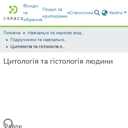
Фонди
Пошук за
та
Статистика
Увійти
критеріями
зібрання
Головна
Навчальні та наукові видання
Підручники та навчальні посібники
Цитологія та гістологія людини
Цитологія та гістологія людини
ься...
Файли