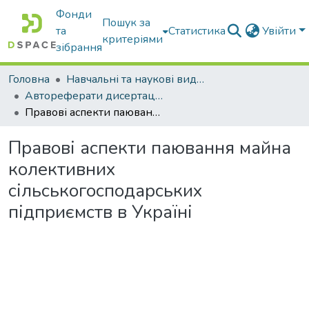
Фонди
Пошук за
та
Статистика
Увійти
критеріями
зібрання
Головна
Навчальні та наукові видання
Автореферати дисертацій та дисертації
Правові аспекти паювання майна колективних сільськогосподарських підприємств в Україні
Правові аспекти паювання майна
колективних
сільськогосподарських
підприємств в Україні