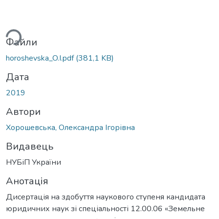
иться...
Файли
horoshevska_O.I.pdf
(381,1 KB)
Дата
2019
Автори
Хорошевська, Олександра Ігорівна
Видавець
НУБіП України
Анотація
Дисертація на здобуття наукового ступеня кандидата
юридичних наук зі спеціальності 12.00.06 «Земельне