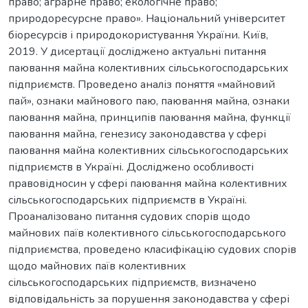
право; аграрне право; екологічне право;
природоресурсне право». Національний університет
біоресурсів і природокористування України. Київ,
2019. У дисертації досліджено актуальні питання
паювання майна колективних сільськогосподарських
підприємств. Проведено аналіз поняття «майновий
пай», ознаки майнового паю, паювання майна, ознаки
паювання майна, принципів паювання майна, функції
паювання майна, генезису законодавства у сфері
паювання майна колективних сільськогосподарських
підприємств в Україні. Досліджено особливості
правовідносин у сфері паювання майна колективних
сільськогосподарських підприємств в Україні.
Проаналізовано питання судових спорів щодо
майнових паїв колективного сільськогосподарського
підприємства, проведено класифікацію судових спорів
щодо майнових паїв колективних
сільськогосподарських підприємств, визначено
відповідальність за порушення законодавства у сфері