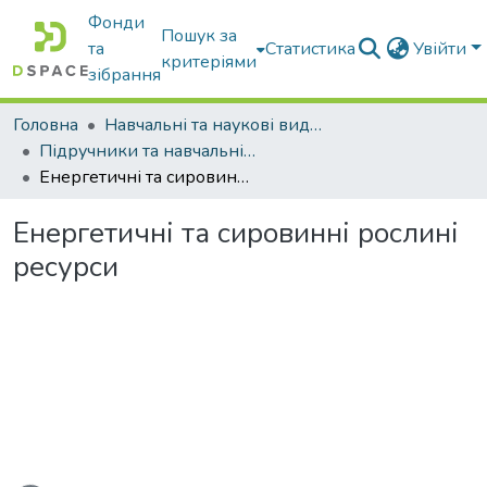
Фонди
Пошук за
та
Статистика
Увійти
критеріями
зібрання
Головна
Навчальні та наукові видання
Підручники та навчальні посібники
Енергетичні та сировинні рослині ресурси
Енергетичні та сировинні рослині
ресурси