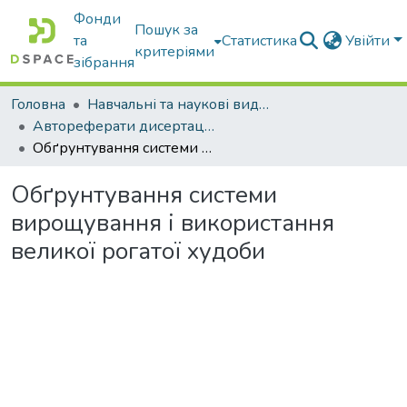
Фонди
Пошук за
та
Статистика
Увійти
критеріями
зібрання
Головна
Навчальні та наукові видання
Автореферати дисертацій та дисертації
Обґрунтування системи вирощування і використання великої рогатої худоби
Обґрунтування системи
вирощування і використання
великої рогатої худоби