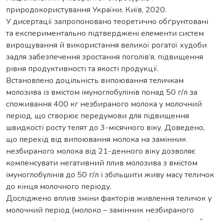
природокористування України. Київ, 2020.
У дисертації запропоновано теоретично обґрунтовані
та експериментально підтверджені елементи систем
вирощування й використання великої рогатої худоби
задля забезпечення зростання поголів’я, підвищення
рівня продуктивності та якості продукції.
Встановлено доцільність випоювання теличкам
молозива із вмістом імуноглобулінів понад 50 г/л за
споживання 400 кг незбираного молока у молочний
період, що створює передумови для підвищення
швидкості росту телят до 3-місячного віку. Доведено,
що перехід від випоювання молока на замінник
незбираного молока від 21-денного віку дозволяє
компенсувати негативний плив молозива з вмістом
імуноглобулінів до 50 г/л і збільшити живу масу теличок
до кінця молочного періоду.
Досліджено вплив зміни факторів живлення теличок у
молочний період (молоко – замінник незбираного