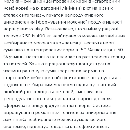
молока – суміш концентрованих кормів –стартерний
комбікорм) на їх ваговий і лінійний ріст на різних
етапах онтогенезу, початок репродуктивного
використання і формування молочної продуктивності
корів різного віку. Встановлено, що заміна у раціоні
теличок 250 із 400 кг незбираного молока на замінник
незбираного молока за компенсації нестачі енергії
сумішшю концентрованих кормів (50 %пшениця + 50
% ячмінь) негативно не впливає на ріст теличок, телиць
та нетелей. Заміна в раціоні телят концентратної
частини раціону із суміші зернових кормів на
стартовий комбікорм найефективніше поєднується з
годівлею незбираним молоком і підвищує ваговий і
лінійний ріст телиць та нетелей, зменшує вік
репродуктивного використання тварин, дозволяє
сформувати вищупродуктивність корів. Система
вирощування ремонтних теличок за використання
замінника незбираного молока зумовлює його
економію, підвищує товарність та ефективність