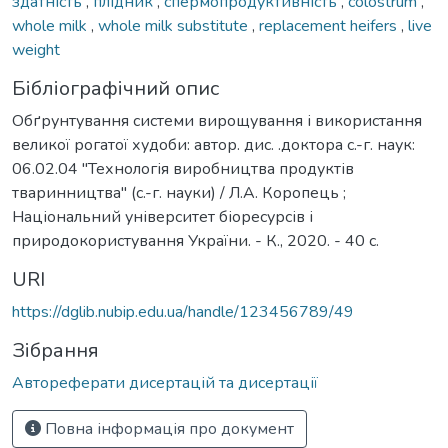
здатність
,
плідник
,
спермопродуктивність
,
colostrum
,
whole milk
,
whole milk substitute
,
replacement heifers
,
live
weight
Бібліографічний опис
Обґрунтування системи вирощування і використання
великої рогатої худоби: автор. дис. .доктора с.-г. наук:
06.02.04 "Технологія виробництва продуктів
тваринництва" (с.-г. науки) / Л.А. Коропець ;
Національний університет біоресурсів і
природокористування України. - К., 2020. - 40 с.
URI
https://dglib.nubip.edu.ua/handle/123456789/49
Зібрання
Автореферати дисертацій та дисертації
Повна інформація про документ