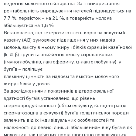
ведення молочного скотарства. За її використання
рентабельність вирощування нетелей підвищується на
7,7 %, первісток – на 21 %, а товарність молока
збільшується на 1,8 %.
Встановлено, що гетерозиготність корів за локусом k-
казеїну (AB) зумовлює підвищення у них надоїв
молока, вмісту в ньому жиру і білків фракцій казеїнової
(k, α, β) групи та зниження вмісту сироваткових
(імуноглобулінів, лактоферину, α-лактоглобуліну), у
бугаїв – поліпшує
племінну цінність за надоєм та вмістом молочного
жиру і білка у дочок.
За дослідженнями показників відтворювальної
здатності бугаїв установлено, що рівень
спермопродуктивності (об’єм еякуляту, концентрація
сперматозоїдів в еякуляті) бугаїв голштинської породи
залежить від їх індивідуальних особливостей та
належності до певної лінії. Зі збільшенням віку бугаїв як
молочних, так і м’ясних порід вірогідно поліпшуються