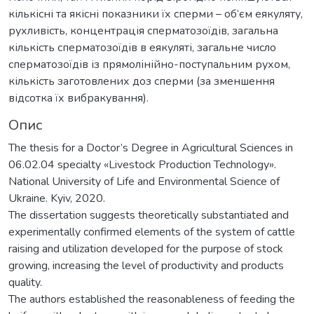
кількісні та якісні показники їх сперми – об’єм еякуляту,
рухливість, концентрація сперматозоїдів, загальна
кількість сперматозоїдів в еякуляті, загальне число
сперматозоїдів із прямолінійно-поступальним рухом,
кількість заготовлених доз сперми (за зменшення
відсотка їх вибракування).
Опис
The thesis for a Doctor’s Degree in Agricultural Sciences in
06.02.04 specialty «Livestock Production Technology».
National University of Life and Environmental Science of
Ukraine. Kyiv, 2020.
The dissertation suggests theoretically substantiated and
experimentally confirmed elements of the system of cattle
raising and utilization developed for the purpose of stock
growing, increasing the level of productivity and products
quality.
The authors established the reasonableness of feeding the