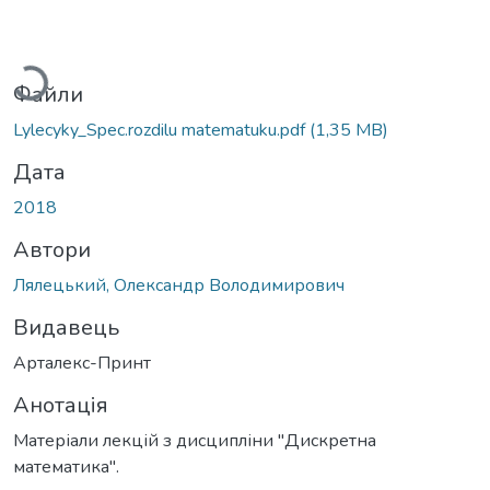
житься...
Файли
Lylecyky_Spec.rozdilu matematuku.pdf
(1,35 MB)
Дата
2018
Автори
Лялецький, Олександр Володимирович
Видавець
Арталекс-Принт
Анотація
Матеріали лекцій з дисципліни "Дискретна
математика".