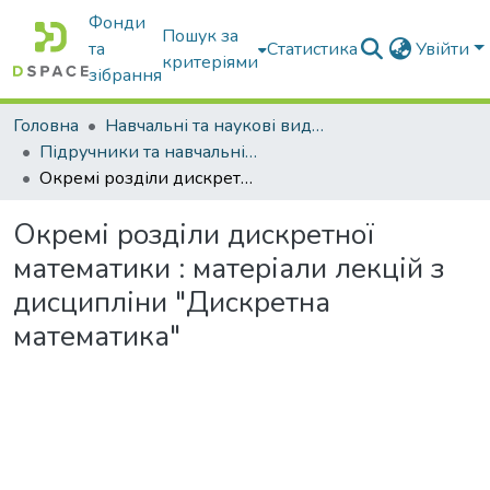
Фонди
Пошук за
та
Статистика
Увійти
критеріями
зібрання
Головна
Навчальні та наукові видання
Підручники та навчальні посібники
Окремі розділи дискретної математики : матеріали лекцій з дисципліни "Дискретна математика"
Окремі розділи дискретної
математики : матеріали лекцій з
дисципліни "Дискретна
математика"