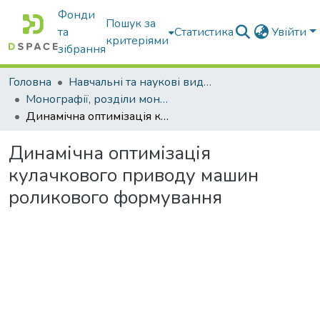
Фонди
Пошук за
та
Статистика
Увійти
критеріями
зібрання
Головна
Навчальні та наукові видання
Монографії, розділи монографій, доповіді
Динамічна оптимізація кулачкового приводу машин роликового формування
Динамічна оптимізація
кулачкового приводу машин
роликового формування