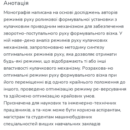
Анотація
Монографія написана на основі досліджень авторів
режимів руху роликової формувальної установки з
кулачковим приводним механізмом для забезпечення
зворотно-поступального руху формувального візка. У
ній наве-дено аналіз режимів руху кулачкових
механізмів, запропоновано методику синтезу
оптимальних режимів руху, яка дозволяє отримати
будь-які режими, що відображають ті або інші
властивості кулачкового механізму. Розрахова-но
оптимальні режими руху формувального візка при
його переміщенні від одного крайнього положення до
іншого, проведено оптимізацію режиму ре-версування
та здійснено оптимізацію крайових умов.
Призначена для наукових та інженерно-технічних
працівників, а та-кож може бути корисна аспірантам,
магістрам та студентам машинобудівних
спеціальностей вищих навчальних закладів