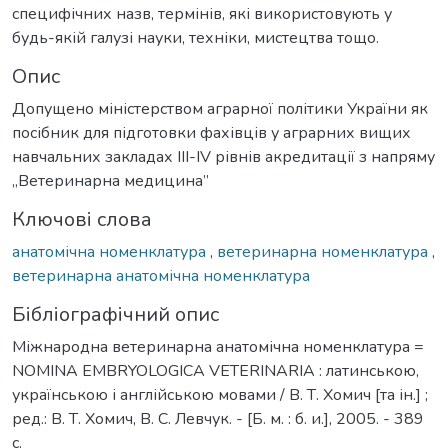
специфічних назв, термінів, які використовують у
будь-якій галузі науки, техніки, мистецтва тощо.
Опис
Допущено міністерством аграрної політики України як
посібник для підготовки фахівців у аграрних вищих
навчальних закладах ІІІ-IV рівнів акредитації з напряму
„Ветеринарна медицина”
Ключові слова
анатомічна номенклатура
,
ветеринарна номенклатура
,
ветеринарна анатомічна номенклатура
Бібліографічний опис
Міжнародна ветеринарна анатомічна номенклатура =
NOMINA EMBRYOLOGICA VETERINARIA : латинською,
українською і англійською мовами / В. Т. Хомич [та ін.] ;
ред.: В. Т. Хомич, В. С. Левчук. - [Б. м. : б. и.], 2005. - 389
с.