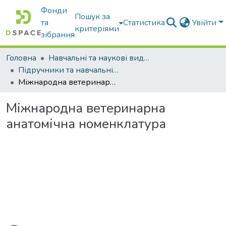
Фонди
Пошук за
та
Статистика
Увійти
критеріями
зібрання
Головна
Навчальні та наукові видання
Підручники та навчальні посібники
Міжнародна ветеринарна анатомічна номенклатура
Міжнародна ветеринарна
анатомічна номенклатура
житься...