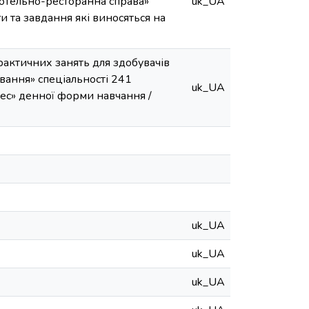
Готельно-ресторанна справа»
uk_UA
и та завдання які виносяться на
рактичних занять для здобувачів
ування» спеціальності 241
uk_UA
ес» денної форми навчання /
uk_UA
uk_UA
uk_UA