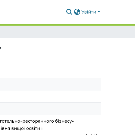
Увійти
у
 готельно-ресторанного бізнесу»
вня вищої освіти і