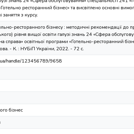
узі знань 24 «Сфера обслуговування» спеціальності 241 «
«Готельно ресторанний бізнес» та висвітлено основні вимог
 заняття з курсу.
ельно-ресторанного бізнесу : методичні рекомендації до п
кого) рівня вищої освіти галузі знань 24 «Сфера обслугов
а справа» освітньої програми «Готельно-ресторанний бізн
ва. - К. : НУБіП України, 2022. - 72 с.
edu.ua/handle/123456789/9658
ого бізнес
в