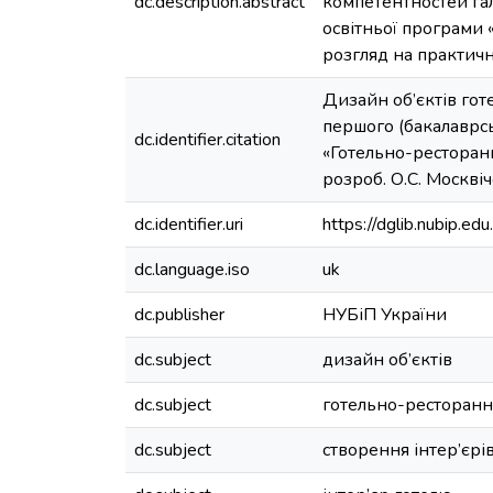
dc.description.abstract
компетентностей гал
освітньої програми 
розгляд на практичні
Дизайн об’єктів гот
першого (бакалаврсь
dc.identifier.citation
«Готельно-ресторанн
розроб. О.С. Москвічо
dc.identifier.uri
https://dglib.nubip.
dc.language.iso
uk
dc.publisher
НУБіП України
dc.subject
дизайн об’єктів
dc.subject
готельно-ресторанн
dc.subject
створення інтер’єрі