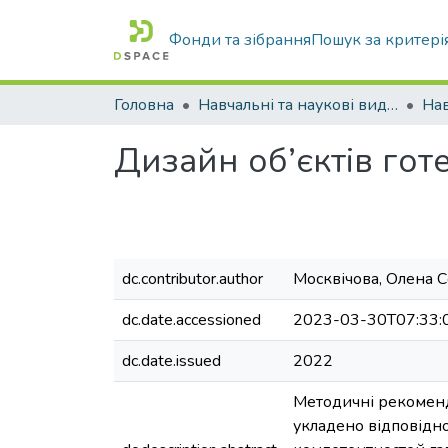
Фонди та зібрання
Пошук за критері
Головна
Навчальні та наукові видання
Дизайн об’єктів гот
dc.contributor.author
Москвічова, Олена С
dc.date.accessioned
2023-03-30T07:33:
dc.date.issued
2022
Методичні рекоменда
укладено відповідно