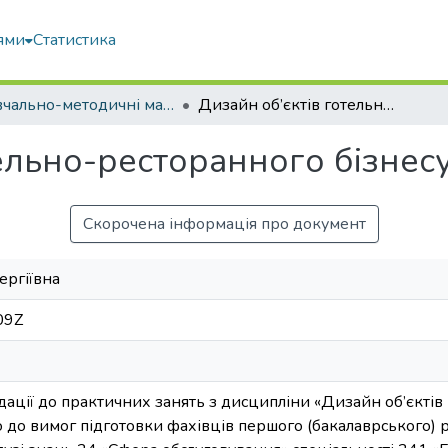
ями
Статистика
Навчально-методичні матеріали
Дизайн об’єктів готельно-ресторанного бізнесу
ельно-ресторанного бізнес
Скорочена інформація про документ
ергіївна
09Z
ції до практичних занять з дисципліни «Дизайн об’єктів
 до вимог підготовки фахівців першого (бакалаврського) рі