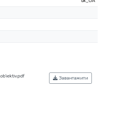
uk_UA
b’iektiv.pdf
Завантажити