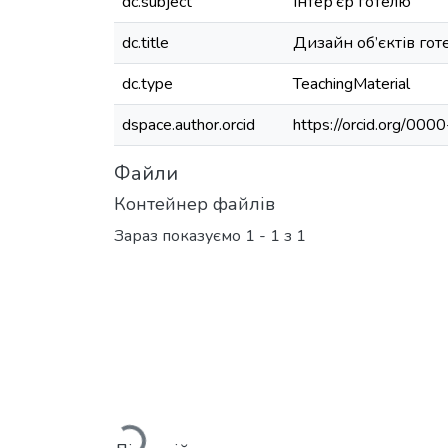
dc.subject
інтер’єр готелю
dc.title
Дизайн об’єктів гот
dc.type
TeachingMaterial
dspace.author.orcid
https://orcid.org/0
Файли
Контейнер файлів
Зараз показуємо
1 - 1 з 1
Вантажиться...