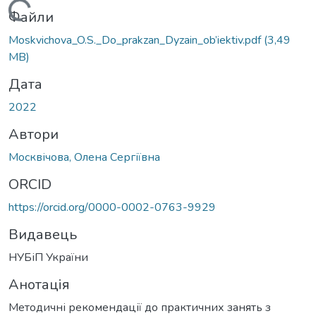
Вантажиться...
Файли
Moskvichova_O.S._Do_prakzan_Dyzain_ob’iektiv.pdf
(3,49
MB)
Дата
2022
Автори
Москвічова, Олена Сергіївна
ORCID
https://orcid.org/0000-0002-0763-9929
Видавець
НУБіП України
Анотація
Методичні рекомендації до практичних занять з