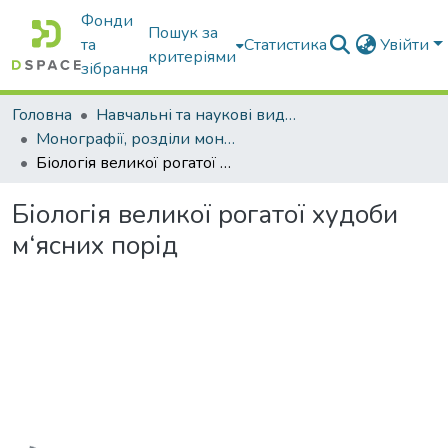
Фонди
Пошук за
та
Статистика
Увійти
критеріями
зібрання
Головна
Навчальні та наукові видання
Монографії, розділи монографій, доповіді
Біологія великої рогатої худоби м‘ясних порід
Біологія великої рогатої худоби
м‘ясних порід
Вантажиться...