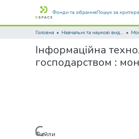
Фонди та зібрання
Пошук за критері
Головна
Навчальні та наукові видання
Інформаційна техно
господарством : мо
Файли