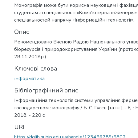
Монографія може бути корисна науковцям і фахівцям
студентам зі спеціальності «Комп’ютерна інженерія»
спеціальностей напряму «Інформаційні технології».
Опис
Рекомендовано Вченою Радою Національного уніве
біоресурсів і природокористування України (проток
28.11.2018р.)
Ключові слова
інформатика
Бібліографічний опис
Інформаційна технологія системи управління ферм
господарством : монографія / Б. С. Гусєв [та ін.]. - К. 
2018. - 220 с.
URI
https://dglib.nubip.edu.ua/handle/123456789/5802