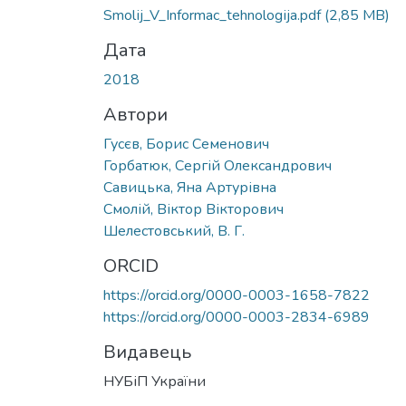
Вантажиться...
Smolіj_V_Іnformac_tehnologіja.pdf
(2,85 MB)
Дата
2018
Автори
Гусєв, Борис Семенович
Горбатюк, Сергій Олександрович
Савицька, Яна Артурівна
Смолій, Віктор Вікторович
Шелестовський, В. Г.
ORCID
https://orcid.org/0000-0003-1658-7822
https://orcid.org/0000-0003-2834-6989
Видавець
НУБіП України