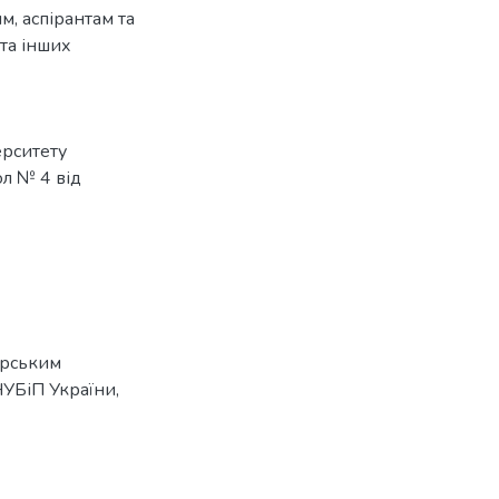
, аспірантам та
 та інших
рситету
ол № 4 від
ерським
: НУБіП України,