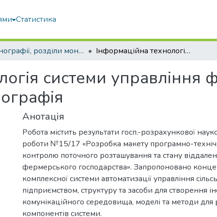
ями
Статистика
Монографії, розділи монографій, доповіді
Інформаційна технологія системи управління фермерським господарством : монографія
логія системи управління
нографія
Анотація
Робота містить результати госп.-розрахункової наук
роботи №15/17 «Розробка макету програмно-техніч
контролю поточного розташування та стану віддалени
фермерського господарства». Запропоновано конце
комплексної системи автоматизації управління сіль
підприємством, структуру та засоби для створення 
комунікаційного середовища, моделі та методи для р
компонентів системи.