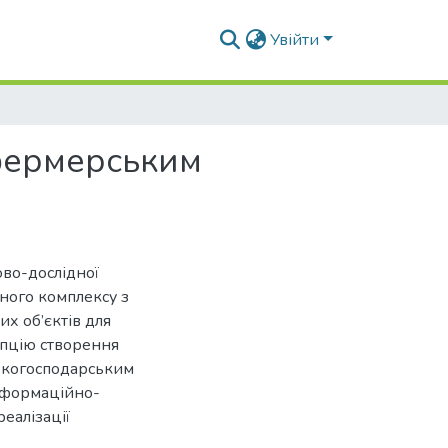
Увійти
 фермерським
ово-дослідної
ного комплексу з
х об’єктів для
пцію створення
ськогосподарським
інформаційно-
еалізації