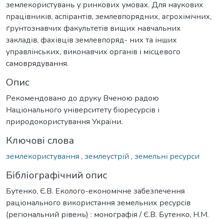
землекористувань у ринкових умовах. Для наукових
працівників, аспірантів, землевпорядних, агрохімічних,
ґрунтознавчих факультетів вищих навчальних
закладів, фахівців землевпоряд- них та інших
управлінських, виконавчих органів і місцевого
самоврядування.
Опис
Рекомендовано до друку Вченою радою
Національного університету біоресурсів і
природокористування України.
Ключові слова
землекористування
,
землеустрій
,
земельні ресурси
Бібліографічний опис
Бутенко, Є.В. Еколого-економічне забезпечення
раціонального використання земельних ресурсів
(регіональний рівень) : монографія / Є.В. Бутенко, Н.М.