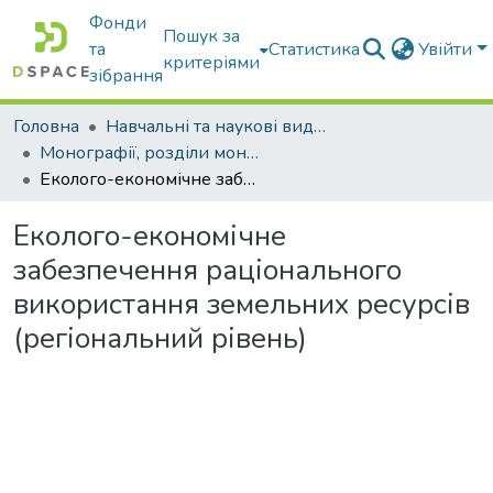
Фонди
Пошук за
та
Статистика
Увійти
критеріями
зібрання
Головна
Навчальні та наукові видання
Монографії, розділи монографій, доповіді
Еколого-економічне забезпечення раціонального використання земельних ресурсів (регіональний рівень)
Еколого-економічне
забезпечення раціонального
використання земельних ресурсів
(регіональний рівень)