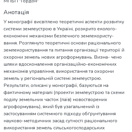
МПБП "Гордон"
Анотація
У монографії висвітлено теоретичні аспекти розвитку
системи землеустрою в Україні, розкрито еколого-
еконoмічні механізми безпечного землекористу-
вання. Розглянуто теоретичні основи раціонального
землекористування та питання організації території й
охорони земель нових агроформувань. Визна- чено
шляхи вдосконалення організаційно-економічних
механізмів управління, використання та охорони
земель у регіональній системі землеустрою.
Результати, описані у монографії, базуються на
фактичному матеріалі (проекти землеустрою та схеми
поділу земельних часток (паїв) новостворених
агроформувань), який був узагальнений із
застосуванням системного підходу обґрунтування
науково-методичних засад сутності раціонального
використання земель сільськогосподарських