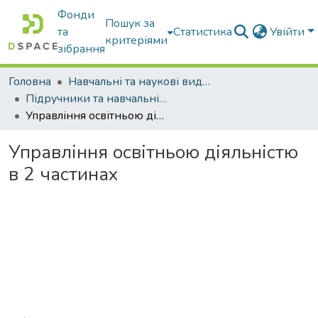
Фонди
Пошук за
та
Статистика
Увійти
критеріями
зібрання
Головна
Навчальні та наукові видання
Підручники та навчальні посібники
Управління освітньою діяльністю в 2 частинах
Управління освітньою діяльністю
в 2 частинах
Вантажиться...