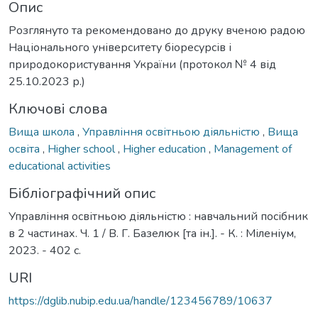
Опис
Розглянуто та рекомендовано до друку вченою радою
Національного університету біоресурсів і
природокористування України (протокол № 4 від
25.10.2023 р.)
Ключові слова
Вища школа
,
Управління освітньою діяльністю
,
Вища
освіта
,
Higher school
,
Higher education
,
Management of
educational activities
Бібліографічний опис
Управління освітньою діяльністю : навчальний посібник
в 2 частинах. Ч. 1 / В. Г. Базелюк [та ін.]. - К. : Міленіум,
2023. - 402 с.
URI
https://dglib.nubip.edu.ua/handle/123456789/10637