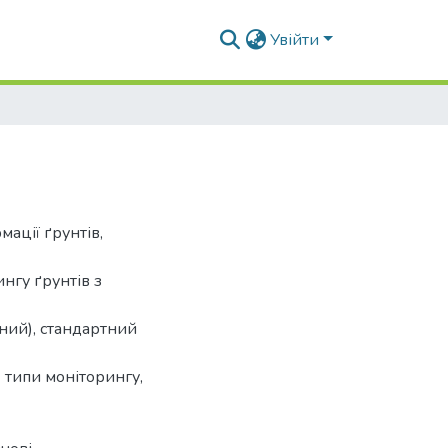
Увійти
ації ґрунтів,
нгу ґрунтів з
ний), стандартний
 типи моніторингу,