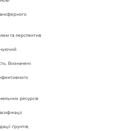
нові
трансферного
блем та перспектив
снуючий
сть. Визначені
 ефективного
емельних ресурсів
асифікації
ації ґрунтів,