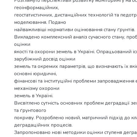
Розглянуто перспективи розвитку моніторингу на ос
геоінформаційних,
геостатистичних, дистанційних технологій та педо
моделювання. Подано
найважливіші нормативи оцінювання стану ґрунтів.
Викладено комплексний аналіз сучасного стану, про
оцінки
якості та охорони земель в Україні. Опрацьований і
зарубіжний досвід оцінки
земель та окремих параметрів, що визначають їх які
основні юридичні,
фінансові та інституційні проблеми запровадження
механізму охорони
земель в Україні.
Висвітлено сутність основних проблем деградації з
та ґрунтового
покриву. Розроблено новий, матричний підхід до кл
деградаційних процесів.
Запропоновано нові методики оцінки ступеня деград