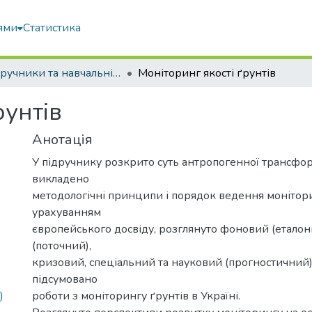
ями
Статистика
Підручники та навчальні посібники
Моніторинг якості ґрунтів
рунтів
Анотація
У підручнику розкрито суть антропогенної трансформ
викладено
методологічні принципи і порядок ведення монітори
урахуванням
європейського досвіду, розглянуто фоновий (еталон
(поточний),
кризовий, спеціальний та науковий (прогностичний)
підсумовано
)
роботи з моніторингу ґрунтів в Україні.