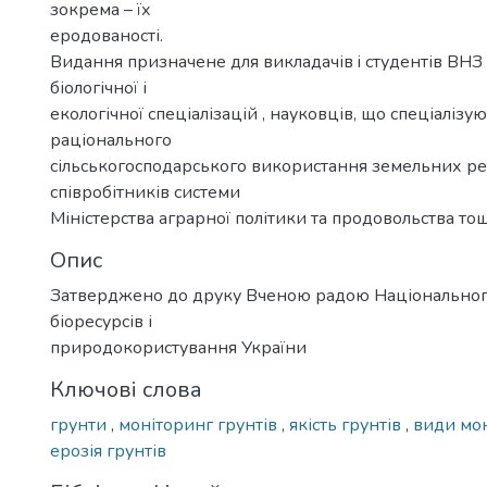
зокрема – їх
еродованості.
Видання призначене для викладачів i студентів ВНЗ 
біологічної і
екологічної спеціалізацій , науковців, що спеціалізу
раціонального
сільськогосподарського використання земельних рес
співробітників системи
Міністерства аграрної політики та продовольства то
Опис
Затверджено до друку Вченою радою Національног
біоресурсів і
природокористування України
Ключові слова
грунти
,
моніторинг грунтів
,
якість грунтів
,
види мон
ерозія грунтів