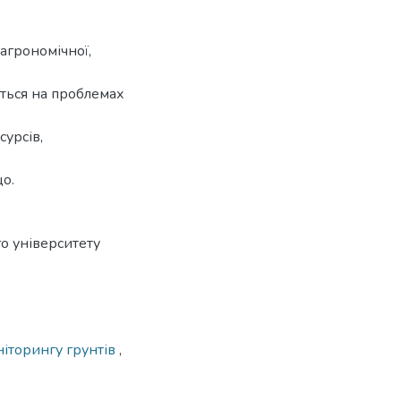
агрономічної,
ються на проблемах
урсів,
що.
о університету
іторингу грунтів
,