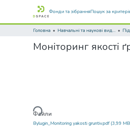
Фонди та зібрання
Пошук за критері
Головна
Навчальні та наукові видання
Моніторинг якості ґ
Вантажиться...
Файли
Bylugin_Monitoring yakosti gruntiv.pdf
(3,99 MB