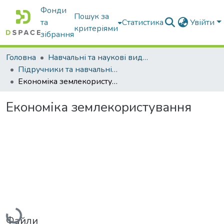
Фонди
Пошук за
та
Статистика
Увійти
критеріями
зібрання
Головна
Навчальні та наукові видання
Підручники та навчальні посібники
Економіка землекористування
Економіка землекористування
Вантажиться...
Файли