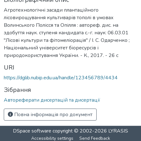
Агротехнологічні засади плантаційного
лісовирощування культиварів тополі в умовах
Волинського Полісся та Опілля : автореф. дис. на
здобуття наук. ступеня кандидата с.-г. наук: 06.03.01
"Лісові культури та фітомеліорація" / І. С. Одарченко ;
Національний університет біоресурсів і
природокористування України. - К., 2017. - 26 с
URI
https://dglib.nubip.edu.ua/handle/123456789/4434
Зібрання
Автореферати дисертацій та дисертації
Повна інформація про документ
DSpace software
copyright © 2002-2026
LYRASIS
Accessibility settings
Send Feedback