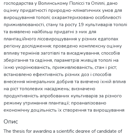
господарства у Волинському Поліссі та Опіллі, дано
оцінку придатності природно-кліматичних умов для
вирощування тополі; охарактеризовано особливості
приживлюваності, стану та росту 19 культиварів тополі
та виявлено найбільш придатні з них для
плантаційного лісовирощування у різних едатопах
регіону дослідження; проведено комплексну оцінку
впливу термінів заготівлі та висаджування, способів
зберігання та садіння, параметрів живців тополі на
їхню укорінюваність, приживлюваність, стан і ріст;
встановлено ефективність різних доз і способів
внесення мінеральних добрив та вивчено їхній вплив
на ріст тополевих насаджень; визначено
продуктивність апробованих культиварів за різного
режиму утримання плантації; проаналізовано
економічну доцільність їх створення та вирощування
Опис
The thesis for awarding a scientific degree of candidate of