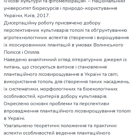
«Лісові культури та фітомеліорація». – Національний
університет біоресурсів і природо-користування
України, Київ, 2017.
Дисертаційну роботу присвячено добору
перспективних культиварів тополі та обґрунтуванню
агротехнологічних аспектів створення і вирощування
їх лісосировинних плантацій в умовах Волинського
Полісся і Опілля.
Наведено аналітичний огляд літературних джерел із
питань, що стосуються витоків і становлення
плантаційного лісовирощування в Україні та світі,
використання тополь для створення таких насаджень,
їх систематики, морфологічних та біоекологічних
особливостей, критеріїв добору культиварів.
Окреслено основні проблеми та перспективи
впровадження плантаційного лісовирощування тополі
в Україні.
Узагальнено теоретичні положення та практичні
аспекти особливостей ведення плантаційного