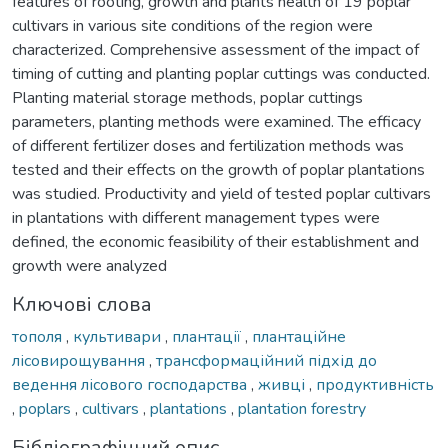
features of rooting, growth and plants health of 19 poplar
cultivars in various site conditions of the region were
characterized. Comprehensive assessment of the impact of
timing of cutting and planting poplar cuttings was conducted.
Planting material storage methods, poplar cuttings
parameters, planting methods were examined. The efficacy
of different fertilizer doses and fertilization methods was
tested and their effects on the growth of poplar plantations
was studied. Productivity and yield of tested poplar cultivars
in plantations with different management types were
defined, the economic feasibility of their establishment and
growth were analyzed
Ключові слова
тополя
,
культивари
,
плантації
,
плантаційне
лісовирощування
,
трансформаційний підхід до
ведення лісового господарства
,
живці
,
продуктивність
,
poplars
,
cultivars
,
plantations
,
plantation forestry
Бібліографічний опис