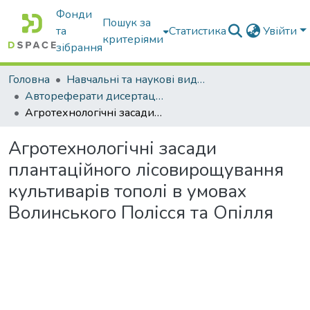
Фонди
Пошук за
та
Статистика
Увійти
критеріями
зібрання
Головна
Навчальні та наукові видання
Автореферати дисертацій та дисертації
Агротехнологічні засади плантаційного лісовирощування культиварів тополі в умовах Волинського Полісся та Опілля
Агротехнологічні засади
плантаційного лісовирощування
культиварів тополі в умовах
Волинського Полісся та Опілля