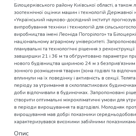
Білоцерківського району Київської області, а також 
зоотехнічної оцінки машин і технологій Державної 
«Український науково-дослідний інститут прогнозув
випробування техніки і технологій для сільськогосп
виробництва імені Леоніда Погорілого» та Білоцерк
національному аграрному університеті. Запропонова
планувальні та технологічні рішення з реконструкці
завширшки 21 і 36 м та обґрунтовано параметри пр
нового будівництва шириною 24 м з безприв’язним
зонного розміщення тварин (зона годівлі та відпочи
вплинули на їх поведінку і активність в секції. Телят
періоду за утримання в склопластикових будиночках
доби відпочивали в будиночках. Запропоновані ріш
створити оптимальні мікрокліматичні умови для ут
в періоди вирощування та відгодівлі. Молодняк про
вирощування мав добрі показники середньодобових
характеризувався високими забійними показникам
Опис