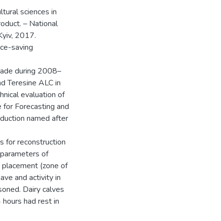
ltural sciences in
oduct. – National
Kyiv, 2017.
rce-saving
 made during 2008–
nd Teresine ALC in
hnical evaluation of
e for Forecasting and
oduction named after
s for reconstruction
 parameters of
 placement (zone of
ave and activity in
soned. Dairy calves
 hours had rest in