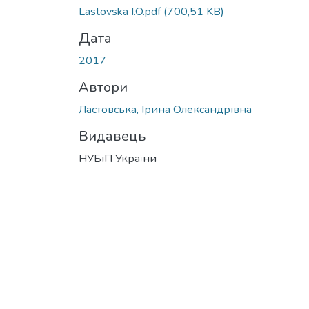
Lastovska I.O.pdf
(700,51 KB)
Дата
2017
Автори
Ластовська, Ірина Олександрівна
Видавець
НУБіП України