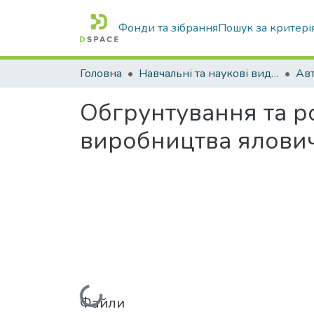
Фонди та зібрання
Пошук за критері
Головна
Навчальні та наукові видання
Обгрунтування та р
виробництва ялови
Вантажиться...
Файли