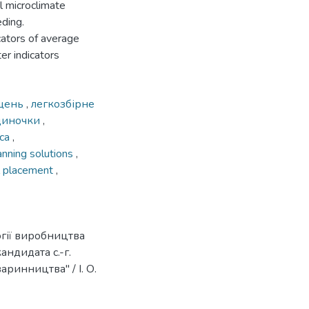
l microclimate
eding.
cators of average
er indicators
іщень
,
легкозбірне
удиночки
,
са
,
nning solutions
,
l placement
,
гії виробництва
андидата с.-г.
аринництва" / І. О.