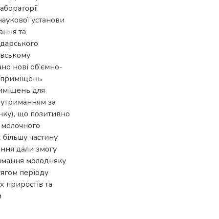
лабораторії
наукової установи
ання та
одарського
івському
но нові об’ємно-
ї приміщень
иміщень для
 утриманням за
нку), що позитивно
а молочного
 більшу частину
ення дали змогу
римання молодняку
тягом періоду
 приростів та
и