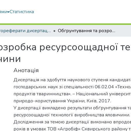
ями
Статистика
Автореферати дисертацій та дисертації
Обгрунтування та розробка ресурсоощадної технології виробництва яловичини
озробка ресурсоощадної те
чини
Анотація
Дисертація на здобуття наукового ступеня кандидата
господарських наук зі спеціальності 06.02.04 «Техн
продуктів тваринництва». – Національний університе
природо-користування України, Київ, 2017.
У дисертації викладено результати обґрунтування 
ресурсоощадної технології виробництва яловичини.
Дослідження за темою дисертації виконано впрод
років в умовах ТОВ «Агробіф» Сквирського району 