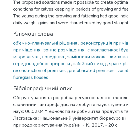
The proposed solutions made it possible to create optima
conditions for calves keeping in periods of growing and fe
The young during the growing and fattening had good indi
daily weight gains and were characterized by good slaught
Ключові слова
об’ємно-планувальні рішення
,
реконструкція прим
приміщення
,
зонне розміщення
,
склопластикові б
мікроклімат
,
поведінка
,
замінники молока
,
жива ма
середньодобові прирости
,
забійний вихід
,
space-pla
reconstruction of premises
,
prefabricated premises
,
zona
fibreglass houses
Бібліографічний опис
Обгрунтування та розробка ресурсоощадної техноло
яловичини : автореф. дис. на здобуття наук. ступеня к
наук: 06.02.04 "Технологія виробництва продуктів тв
Ластовська ; Національний університет біоресурсів і
природокористування України. - К., 2017. - 20 с