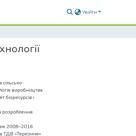
Увійти
хнології
 сільсько-
ологія виробництва
т біоресурсів і
та розроблення
овж 2008–2016
та ТДВ «Терезине»