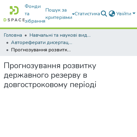
Фонди
Пошук за
та
Статистика
Увійти
критеріями
зібрання
Головна
Навчальні та наукові видання
Автореферати дисертацій та дисертації
Прогнозування розвитку державного резерву в довгостроковому періоді
Прогнозування розвитку
державного резерву в
довгостроковому періоді