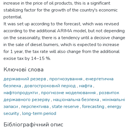
increase in the price of oil products, this is a significant
stabilizing factor for the growth of the country's economic
potential.
It was set up according to the forecast, which was revised
according to the additional ARIMA model, but not depending
on the seasonality, there is a tendency until a decisive change
in the sale of diesel burners, which is expected to increase
for 1 year, the tax rate will also change from the additional
excise tax by 14–15 %.
Ключові слова
державний резерв
,
прогнозування
,
енергетична
безпека
,
довгостроковий період
,
нафта
,
нафтопродукти
,
прогнозне моделювання
,
розвиток
державного резерву
,
національна безпека
,
мінімальні
запаси
,
перспектива
,
state reserve
,
forecasting
,
energy
security
,
long-term period
Бібліографічний опис