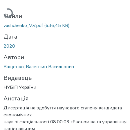
Вантажиться...
Файли
vashchenko_V.V.pdf
(636,45 KB)
Дата
2020
Автори
Ващенко, Валентин Васильович
Видавець
НУБіП України
Анотація
Дисертація на здобуття наукового ступеня кандидата
економічних
наук зі спеціальності 08.00.03 «Економіка та управління
національним