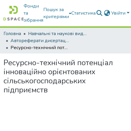
Фонди
Пошук за
та
Статистика
Увійти
критеріями
зібрання
Головна
Навчальні та наукові видання
Автореферати дисертацій та дисертації
Ресурсно-технічний потенціал інноваційно орієнтованих сільськогосподарських підприємств
Ресурсно-технічний потенціал
інноваційно орієнтованих
сільськогосподарських
підприємств