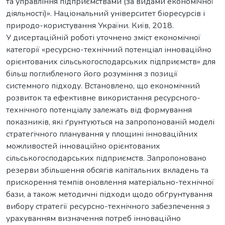
та управління підприємствами (за видами економічної
діяльності)». Національний університет біоресурсів і
природо-користування України. Київ, 2018.
У дисертаційній роботі уточнено зміст економічної
категорії «ресурсно-технічний потенціал інноваційно
орієнтованих сільськогосподарських підприємств» для
більш поглибленого його розуміння з позиції
системного підходу. Встановлено, що економічний
розвиток та ефективне використання ресурсного-
технічного потенціалу залежать від формування
показників, які ґрунтуються на запропонованій моделі
стратегічного планування у площині інноваційних
можливостей інноваційно орієнтованих
сільськогосподарських підприємств. Запропоновано
резерви збільшення обсягів капітальних вкладень та
прискорення темпів оновлення матеріально-технічної
бази, а також методичні підходи щодо обґрунтування
вибору стратегії ресурсно-технічного забезпечення з
урахуванням визначення потреб інноваційно