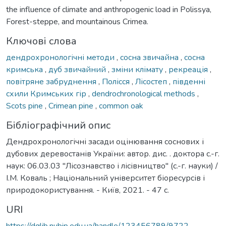
the influence of climate and anthropogenic load in Polissya,
Forest-steppe, and mountainous Crimea.
Ключові слова
дендрохронологічні методи
,
сосна звичайна
,
сосна
кримська
,
дуб звичайний
,
зміни клімату
,
рекреація
,
повітряне забруднення
,
Полісся
,
Лісостеп
,
південні
схили Кримських гір
,
dendrochronological methods
,
Scots pine
,
Crimean pine
,
common oak
Бібліографічний опис
Дендрохронологічні засади оцінювання соснових і
дубових деревостанів України: автор. дис. . доктора с.-г.
наук: 06.03.03 "Лісознавство і лісівництво" (с.-г. науки) /
І.М. Коваль ; Національний університет біоресурсів і
природокористування. - Київ, 2021. - 47 с.
URI
https://dglib.nubip.edu.ua/handle/123456789/9722