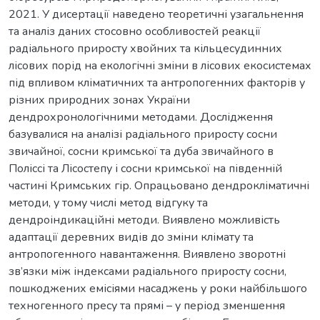
2021. У дисертації наведено теоретичні узагальнення
та аналіз даних стосовно особливостей реакції
радіального приросту хвойних та кільцесудинних
лісових порід на екологічні зміни в лісових екосистемах
під впливом кліматичних та антропогенних факторів у
різних природних зонах України
дендрохронологічними методами. Дослідження
базувалися на аналізі радіального приросту сосни
звичайної, сосни кримської та дуба звичайного в
Поліссі та Лісостепу і сосни кримської на південній
частині Кримських гір. Опрацьовано дендрокліматичні
методи, у тому числі метод відгуку та
дендроіндикаційні методи. Виявлено можливість
адаптації деревних видів до зміни клімату та
антропогенного навантаження. Виявлено зворотні
зв’язки між індексами радіального приросту сосни,
пошкоджених емісіями насаджень у роки найбільшого
техногенного пресу та прямі – у період зменшення