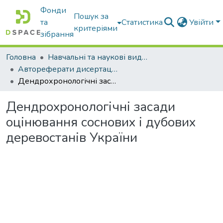
Фонди
Пошук за
та
Статистика
Увійти
критеріями
зібрання
Головна
Навчальні та наукові видання
Автореферати дисертацій та дисертації
Дендрохронологічні засади оцінювання соснових і дубових деревостанів України
Дендрохронологічні засади
оцінювання соснових і дубових
деревостанів України