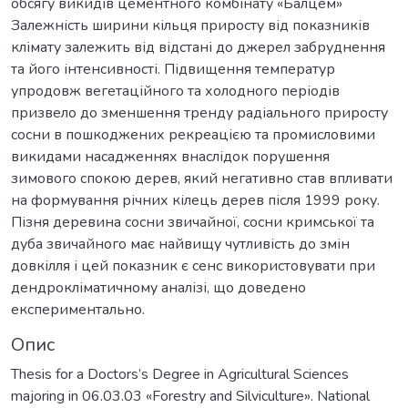
обсягу викидів цементного комбінату «Балцем»
Залежність ширини кільця приросту від показників
клімату залежить від відстані до джерел забруднення
та його інтенсивності. Підвищення температур
упродовж вегетаційного та холодного періодів
призвело до зменшення тренду радіального приросту
сосни в пошкоджених рекреацією та промисловими
викидами насадженнях внаслідок порушення
зимового спокою дерев, який негативно став впливати
на формування річних кілець дерев після 1999 року.
Пізня деревина сосни звичайної, сосни кримської та
дуба звичайного має найвищу чутливість до змін
довкілля і цей показник є сенс використовувати при
дендрокліматичному аналізі, що доведено
експериментально.
Опис
Thesis for a Doctors’s Degree in Agricultural Sciences
majoring in 06.03.03 «Forestry and Silviculture». National