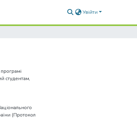
Увійти
 програмі
й студентам,
Національного
раїни (Протокол