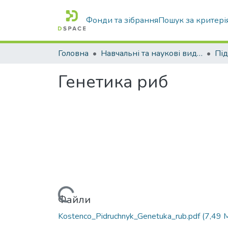
Фонди та зібрання
Пошук за критері
Головна
Навчальні та наукові видання
Генетика риб
Вантажиться...
Файли
Kostenco_Pidruchnyk_Genetuka_rub.pdf
(7,49 