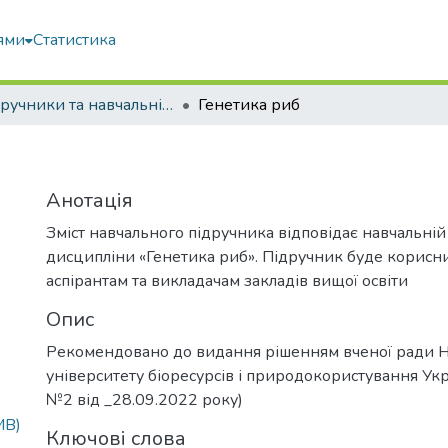
ями
Статистика
Підручники та навчальні посібники
Генетика риб
Анотація
Зміст навчального підручника відповідає навчальній
дисципліни «Генетика риб». Підручник буде корисни
аспірантам та викладачам закладів вищої освіти
Опис
Рекомендовано до видання рішенням вченої ради 
університету біоресурсів і природокористування Ук
№2 від _28.09.2022 року)
MB)
Ключові слова