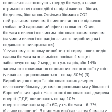
переважно застосовують тверду біомасу, а також
отримані з неї газоподібні та рідкі палива – біогаз,
біодизель, біоетанол. Оскільки біомаса є СО2-
нейтральним паливом, її використання не підсилює
глобальний парниковий ефект на планеті. Отже,
біомаса є екологічно чистим, відновлюваним паливом
(за умови екологічно раціонального виробництва і
подальшого використання).
У сучасному світовому виробництві серед інших видів
палива біомаса за значимістю посідає 4 місце і
забезпечує понад 2 млрд. тон у.п. на рік, або 14%
загального споживання первинних енергоносіїв у світі
(у країнах, що розвиваються – понад 30%) [3].
Виробництво енергії з відновлюваних джерел,
включаючи біомасу, динамічно розвивається у більшості
Європейських країн. На сьогодні поновлювані джерела
енергії (ПДЕ) покривають понад 10%
енергоспоживання країн ЄС, у т.ч. біомаса – 6-7%,
(більше половини). В окремих країнах частка біомаси у