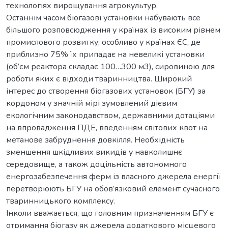
технологіях вирощування агрокультур.
Останнім часом біогазові установки набувають все
більшого розповсюдження у країнах із високим рівнем
промислового розвитку, особливо у країнах ЄС, де
приблизно 75% їх припадає на невеликі установки
(об’єм реактора складає 100…300 м3), сировиною для
роботи яких є відходи тваринництва. Широкий
інтерес до створення біогазових установок (БГУ) за
кордоном у значній мірі зумовлений дієвим
екологічним законодавством, державними дотаціями
на впровадження ПДЕ, введенням світових квот на
метанове забруднення довкілля. Необхідність
зменшення шкідливих викидів у навколишнє
середовище, а також доцільність автономного
енергозабезпечення ферм із власного джерела енергії
перетворюють БГУ на обов’язковий елемент сучасного
тваринницького комплексу.
Інколи вважається, що головним призначенням БГУ є
отримання біогазу як джерела додаткового місцевого