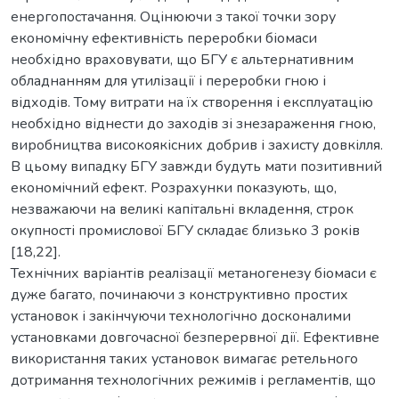
енергопостачання. Оцінюючи з такої точки зору
економічну ефективність переробки біомаси
необхідно враховувати, що БГУ є альтернативним
обладнанням для утилізації і переробки гною і
відходів. Тому витрати на їх створення і експлуатацію
необхідно віднести до заходів зі знезараження гною,
виробництва високоякісних добрив і захисту довкілля.
В цьому випадку БГУ завжди будуть мати позитивний
економічний ефект. Розрахунки показують, що,
незважаючи на великі капітальні вкладення, строк
окупності промислової БГУ складає близько 3 років
[18,22].
Технічних варіантів реалізації метаногенезу біомаси є
дуже багато, починаючи з конструктивно простих
установок і закінчуючи технологічно досконалими
установками довгочасної безперервної дії. Ефективне
використання таких установок вимагає ретельного
дотримання технологічних режимів і регламентів, що