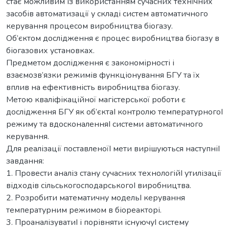
стає можливим із використанням сучасних технічних
засобів автоматизації у складі систем автоматичного
керування процесом виробництва біогазу.
Об’єктом дослідження є процес виробництва біогазу в
біогазових установках.
Предметом дослідження є закономірності і
взаємозв’язки режимів функціонування БГУ та їх
вплив на ефективність виробництва біогазу.
Метою кваліфікаційної магістерської роботи є
дослідження БГУ як об’єктаI контролю температурногоI
режиму та вдосконаленняI системи автоматичного
керування.
Для реалізації поставленоїI мети вирішуються наступніI
завдання:
1. Провести аналіз стану сучасних технологійI утилізації
відходів сільськогосподарськогоI виробництва.
2. Розробити математичну модельI керування
температурним режимом в біореакторі.
3. ПроаналізуватиI і порівняти існуючуI систему