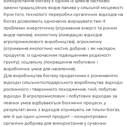
Використання біогазу є одним із шляхів часткової
заміни традиційних видів палива у сільській місцевості.
Крім того, технології переробки органічних відходів на
біогаз дозволяють одночасно вирішувати такі 4
проблеми: енергетичну (отримання енергії та різних
видів палива), екологічну (ліквідацію відходів
агропромислового виробництва), агрохімічну
(отримання екологічно чистих добрив, і, як наслідок,
продуктів, із одночасним підвищенням родючості
ґрунту), соціальну (покращення побутових і
виробничих умов для населення).
Для виробництва біогазу придатними є різноманітні
відходи сільськогосподарського виробництва: відходи
рослинного і тваринного походження, гній, побутові
відходи. В агропромислових і побутових відходах за
певних умов відбуваються біохімічні процеси, у
результаті яких з відходів отримують не тільки біогаз,
але й ще один цінний продукт – концентровані
органічні добрива для використання у сучасних