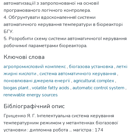
автоматизаціїI з запропонованої на основіI
програмованого логічного контролера.
4. Обґрунтувати вдосконаленняI системи
автоматичного керування температури в біореакторі
БГУ.
5. Розробити схему системи автоматичногоI керування
робочимиI параметрами біореактора.
Ключові слова
агропромисловий комплекс
,
біогазова установка
,
леткі
жирні кислоти
,
система автоматичного керування
,
поновлювані джерела енергії
,
agricultural complex
,
biogas plant
,
volatile fatty acids
,
automatic control system
,
renewable energy sources
Бібліографічний опис
Гриценко Я. Г. Інтелектуальна система керування
температурним режимом у метантенках біогазової
установки : дипломна робота ... магістра : 174