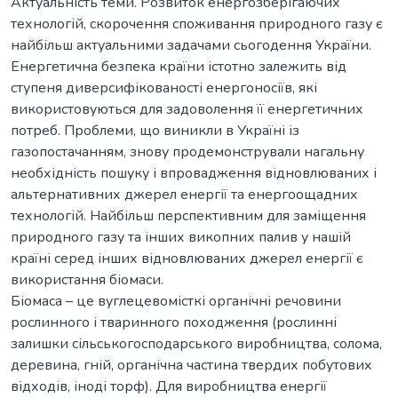
Актуальність теми. Розвиток енергозберігаючих
технологій, скорочення споживання природного газу є
найбільш актуальними задачами сьогодення України.
Енергетична безпека країни істотно залежить від
ступеня диверсифікованості енергоносіїв, які
використовуються для задоволення її енергетичних
потреб. Проблеми, що виникли в Україні із
газопостачанням, знову продемонстрували нагальну
необхідність пошуку і впровадження відновлюваних і
альтернативних джерел енергії та енергоощадних
технологій. Найбільш перспективним для заміщення
природного газу та інших викопних палив у нашій
країні серед інших відновлюваних джерел енергії є
використання біомаси.
Біомаса – це вуглецевомісткі органічні речовини
рослинного і тваринного походження (рослинні
залишки сільськогосподарського виробництва, солома,
деревина, гній, органічна частина твердих побутових
відходів, іноді торф). Для виробництва енергії