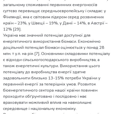
загальному споживанні первинних енергоносіїв
суттєво перевищує середньоєвропейську і складає: у
Фінляндії, яка є світовим лідером серед розвинених
країн – 23%, у Швеції – 19%, у Данії – 14%, в Австрії –
12% [29].
Україна має значний потенціал доступної для
енергетичного використання біомаси. Економічно
доцільний потенціал біомаси оцінюється у понад 28
млн. т у.п. на рік [7]. Основними складовими потенціалу
є відходи сільськогосподарського виробництва, а
також енергетичні культури. Використання цього
потенціалу до виробництва енергії здатне
задовольнити близько 13-15% потреби України у
первинній енергії за теперішніх умов. Розвиток
біоенергетичного сектора нашої країни повинен
проходити обґрунтовано і послідовно і має
враховувати можливий вплив на навколишнє
середовище і національну економіку.