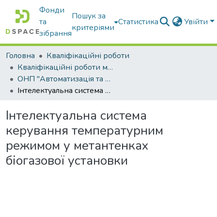
Фонди
Пошук за
та
Статистика
Увійти
критеріями
зібрання
Головна
Кваліфікаційні роботи
Кваліфікаційні роботи магістрів
ОНП "Автоматизація та комп’ютерно-інтегровані технології та робототехніка"
Інтелектуальна система керування температурним режимом у метантенках біогазової установки
Інтелектуальна система
керування температурним
режимом у метантенках
біогазової установки