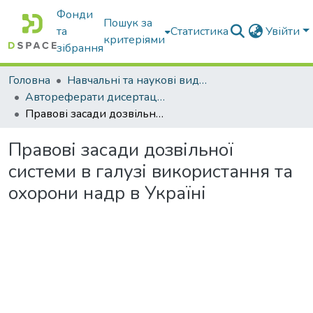
Фонди
Пошук за
та
Статистика
Увійти
критеріями
зібрання
Головна
Навчальні та наукові видання
Автореферати дисертацій та дисертації
Правові засади дозвільної системи в галузі використання та охорони надр в Україні
Правові засади дозвільної
системи в галузі використання та
охорони надр в Україні