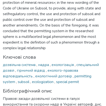
protection of mineral resources»; in the new wording of the
Code of Ukraine on Subsoil, to provide, along with state and
selfregulatory control, the use and protection of subsoil and
public control over the use and protection of subsoil and
another amendments. On the basis of the foregoing, it was
concluded that the permitting system in the researched
sphere is a multifaceted legal phenomenon and the most
expedient is the definition of such a phenomenon through a
complex legal relationship
Ключові слова
дозвільна система
,
надра
,
екологізація
,
спеціальний
дозвіл
,
гірничий відвід
,
еколого-правова
відповідальність
,
екологічний договір
,
permitting
system
,
subsoil
,
ecologization
,
special permit
Бібліографічний опис
Правові засади дозвільної системи в галузі
використання та охорони надр в Україні: автореф. дис.