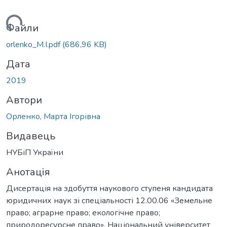
ажиться...
Файли
orlenko_M.I.pdf
(686,96 KB)
Дата
2019
Автори
Орленко, Марта Ігорівна
Видавець
НУБіП України
Анотація
Дисертація на здобуття наукового ступеня кандидата
юридичних наук зі спеціальності 12.00.06 «Земельне
право; аграрне право; екологічне право;
природоресурсне право». Національний університет