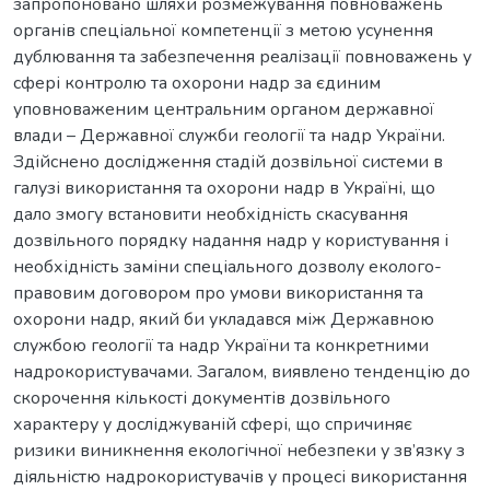
запропоновано шляхи розмежування повноважень
органів спеціальної компетенції з метою усунення
дублювання та забезпечення реалізації повноважень у
сфері контролю та охорони надр за єдиним
уповноваженим центральним органом державної
влади – Державної служби геології та надр України.
Здійснено дослідження стадій дозвільної системи в
галузі використання та охорони надр в Україні, що
дало змогу встановити необхідність скасування
дозвільного порядку надання надр у користування і
необхідність заміни спеціального дозволу еколого-
правовим договором про умови використання та
охорони надр, який би укладався між Державною
службою геології та надр України та конкретними
надрокористувачами. Загалом, виявлено тенденцію до
скорочення кількості документів дозвільного
характеру у досліджуваній сфері, що спричиняє
ризики виникнення екологічної небезпеки у зв’язку з
діяльністю надрокористувачів у процесі використання