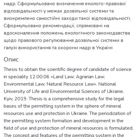
надр. Сформульовано визначення еколого-правової
відповідальності у межах дозвільної системи та
виокремлено самостійні заходи такої відповідальності.
Сформульовано рекомендації, спрямовані на
вдосконалення положень екологічного законодавства
щодо правового регулювання дозвільної системи в
галузі використання та охорони надр в Україні
Опис
Thesis to obtain the scientific degree of candidate of science
in speciality 12.00.06 «Land Law; Agrarian Law;
Environmental Law; Natural Resource Law». National
University of Life and Environmental Sciences of Ukraine.
Kyiv, 2019. Thesis is a comprehensive study for the legal
bases of the permitting system in the sphere of mineral
resources use and protection in Ukraine. The periodization of
the permitting system formation and development in the
field of use and protection of mineral resources is formulated.
The concept and features of the permitting system in the