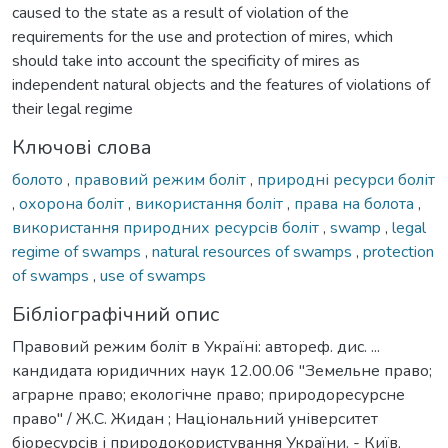
caused to the state as a result of violation of the
requirements for the use and protection of mires, which
should take into account the specificity of mires as
independent natural objects and the features of violations of
their legal regime
Ключові слова
болото
,
правовий режим боліт
,
природні ресурси боліт
,
охорона боліт
,
використання боліт
,
права на болота
,
використання природних ресурсів боліт
,
swamp
,
legal
regime of swamps
,
natural resources of swamps
,
protection
of swamps
,
use of swamps
Бібліографічний опис
Правовий режим боліт в Україні: автореф. дис. ...
кандидата юридичних наук 12.00.06 "Земельне право;
аграрне право; екологічне право; природоресурсне
право" / Ж.С. Жидан ; Національний університет
біоресурсів і природокористування України. - Київ,