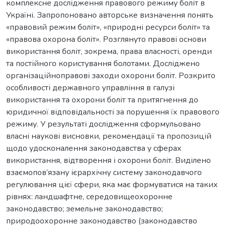
комплексне дослідження правового режиму боліт в
Україні. Запропоновано авторське визначення понять
«правовий режим боліт», «природні ресурси боліт» та
«правова охорона боліт». Розглянуто правові основи
використання боліт, зокрема, права власності, оренди
та постійного користування болотами. Досліджено
організаційноправові заходи охорони боліт. Розкрито
особливості державного управління в галузі
використання та охорони боліт та притягнення до
юридичної відповідальності за порушення їх правового
режиму. У результаті дослідження сформульовано
власні наукові висновки, рекомендації та пропозицій
щодо удосконалення законодавства у сферах
використання, відтворення і охорони боліт. Виділено
взаємопов’язану ієрархічну систему законодавчого
регулювання цієї сфери, яка має формуватися на таких
рівнях: ландшафтне, середовищеохоронне
законодавство; земельне законодавство;
природоохоронне законодавство (законодавство