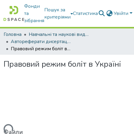
Фонди
Пошук за
та
Статистика
Увійти
критеріями
зібрання
Головна
Навчальні та наукові видання
Автореферати дисертацій та дисертації
Правовий режим боліт в Україні
Правовий режим боліт в Україні
ься...
Файли