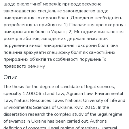
щодо екологічної мережі); природоресурсне
законодавство; спеціальне законодавство щодо
використання і охорони боліт. Доведено необхідність
розроблення та прийняття: 1) Положення про охорону і
використання боліт в Україні; 2) Методики визначення
розмірів збитків, заподіяних державі внаслідок
порушення вимог використання і охорони боліт, яка
повинна врахувати специфіку боліт як самостійних
природних об’єктів та особливості порушень їх
правового режиму
Опис
The thesis for the degree of candidate of legal sciences,
specialty 12.00.06 «Land Law; Agrarian Law; Environmental
Law; Natural Resources Law». National University of Life and
Environmental Sciences of Ukraine. Kyiv. 2019. In the
dissertation research the complex study of the legal regime
of swamps in Ukraine has been carried out. Author's
definition of concepts «legal regime of marshes», «natural