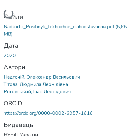
Вантажиться...
Файли
Nadtochii_Posibnyk_Tekhnichne_diahnostuvannia.pdf
(8,68
MB)
Дата
2020
Автори
Надточій, Олександр Васильович
Тітова, Людмила Леонідівна
Роговський, Іван Леонідович
ORCID
https://orcid.org/0000-0002-6957-1616
Видавець
НУБіП України