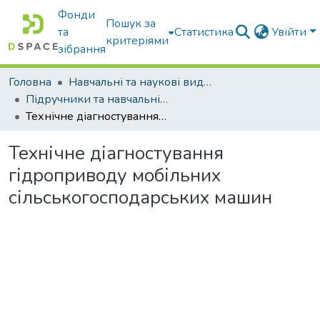
Фонди
Пошук за
та
Статистика
Увійти
критеріями
зібрання
Головна
Навчальні та наукові видання
Підручники та навчальні посібники
Технічне діагностування гідроприводу мобільних сільськогосподарських машин
Технічне діагностування
гідроприводу мобільних
сільськогосподарських машин