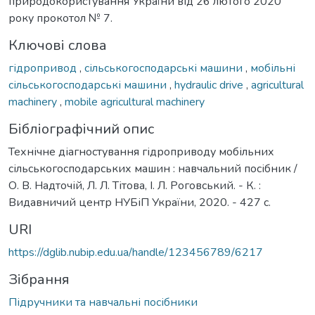
природокористування України від 26 лютого 2020
року прокотол № 7.
Ключові слова
гідропривод
,
сільськогосподарські машини
,
мобільні
сільськогосподарські машини
,
hydraulic drive
,
agricultural
machinery
,
mobile agricultural machinery
Бібліографічний опис
Технічне діагностування гідроприводу мобільних
сільськогосподарських машин : навчальний посібник /
О. В. Надточій, Л. Л. Тітова, І. Л. Роговський. - К. :
Видавничий центр НУБіП України, 2020. - 427 с.
URI
https://dglib.nubip.edu.ua/handle/123456789/6217
Зібрання
Підручники та навчальні посібники