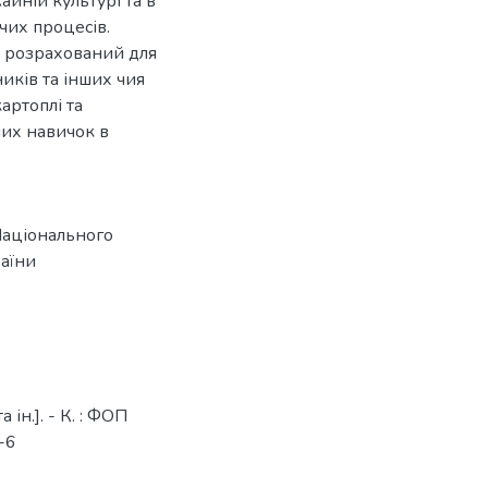
айній культурі та в
чих процесів.
у розрахований для
ників та інших чия
артоплі та
них навичок в
Національного
раїни
 ін.]. - К. : ФОП
-6