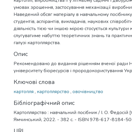
картоплі, виробництва її у літньому садінні і двоурож
умовах зрошення, застосування механізації виробни
Наведений обсяг матеріалу в навчальному посібник
студентів, аспірантів, викладачів, наукових співробіт
діяльність тією чи іншою мірою стосується культури к
слугуватиме набуттю теоретичних знань та практич
галузі картоплярства.
Опис
Рекомендовано до видання рішенням вченої ради 
університету біоресурсів і прородокористування Ук
Ключові слова
картопля
,
картоплярство
,
овочівництво
Бібліографічний опис
Картоплярство : навчальний посібник / І. О. Федосій [та
Ямчинський, 2022. - 382 с. - ISBN 978-617-8184-50
URI