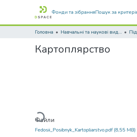
Фонди та зібрання
Пошук за критері
Головна
Навчальні та наукові видання
Картоплярство
Вантажиться...
Файли
Fedosii_Posibnyk_Kartopliarstvo.pdf
(8,55 MB)