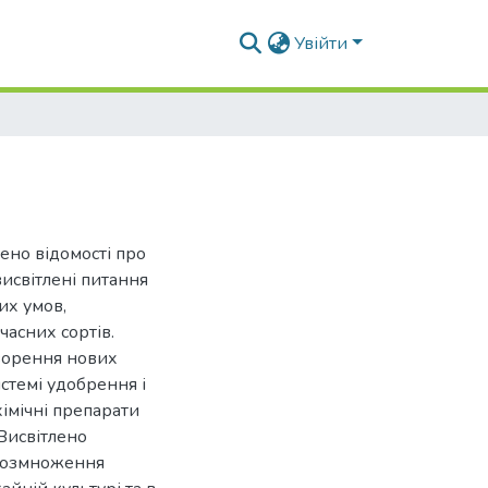
Увійти
ено відомості про
висвітлені питання
их умов,
часних сортів.
творення нових
истемі удобрення і
хімічні препарати
Висвітлено
 розмноження