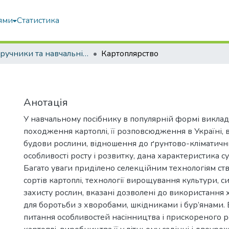
ями
Статистика
Підручники та навчальні посібники
Картоплярство
Анотація
У навчальному посібнику в популярній формі виклад
походження картоплі, її розповсюдження в Україні, 
будови рослини, відношення до ґрунтово-кліматичн
особливості росту і розвитку, дана характеристика су
Багато уваги приділено селекційним технологіям с
сортів картоплі, технології вирощування культури, с
захисту рослин, вказані дозволені до використання 
для боротьби з хворобами, шкідниками і бур’янами. 
питання особливостей насінництва і прискореного