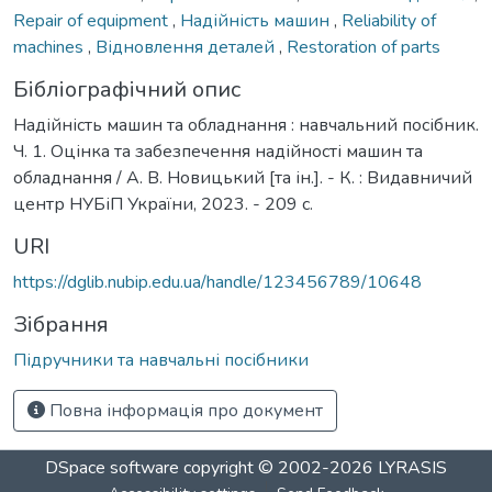
Repair of equipment
,
Надійність машин
,
Reliability of
machines
,
Відновлення деталей
,
Restoration of parts
Бібліографічний опис
Надійність машин та обладнання : навчальний посібник.
Ч. 1. Оцінка та забезпечення надійності машин та
обладнання / А. В. Новицький [та ін.]. - К. : Видавничий
центр НУБіП України, 2023. - 209 с.
URI
https://dglib.nubip.edu.ua/handle/123456789/10648
Зібрання
Підручники та навчальні посібники
Повна інформація про документ
DSpace software
copyright © 2002-2026
LYRASIS