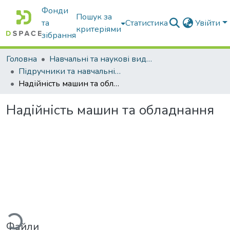
Фонди
Пошук за
та
Статистика
Увійти
критеріями
зібрання
Головна
Навчальні та наукові видання
Підручники та навчальні посібники
Надійність машин та обладнання
Надійність машин та обладнання
ажиться...
Файли