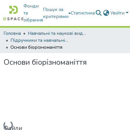
Фонди
Пошук за
та
Статистика
Увійти
критеріями
зібрання
Головна
Навчальні та наукові видання
Підручники та навчальні посібники
Основи біорізноманіття
Основи біорізноманіття
Вантажиться...
Файли