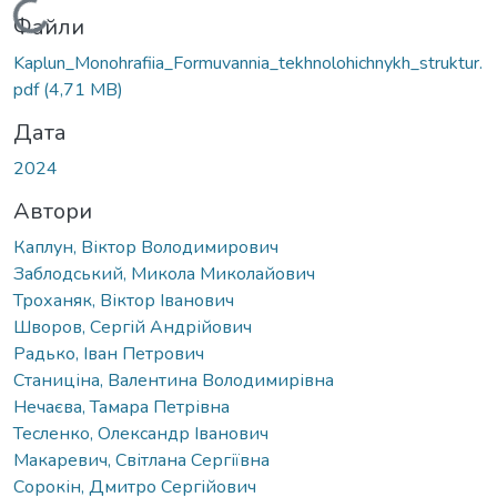
Вантажиться...
Файли
Kaplun_Monohrafiia_Formuvannia_tekhnolohichnykh_struktur.
pdf
(4,71 MB)
Дата
2024
Автори
Каплун, Віктор Володимирович
Заблодський, Микола Миколайович
Троханяк, Віктор Іванович
Шворов, Сергій Андрійович
Радько, Іван Петрович
Станиціна, Валентина Володимирівна
Нечаєва, Тамара Петрівна
Тесленко, Олександр Іванович
Макаревич, Світлана Сергіївна
Сорокін, Дмитро Сергійович