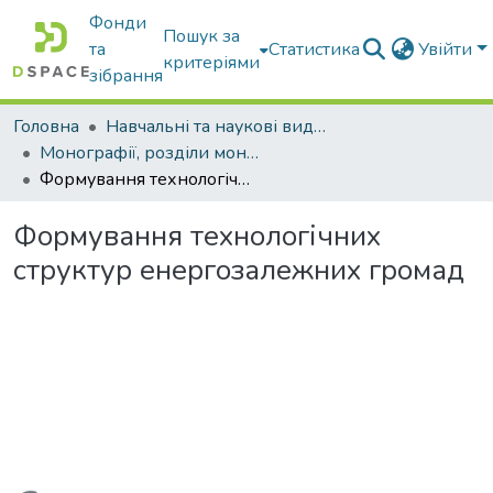
Фонди
Пошук за
та
Статистика
Увійти
критеріями
зібрання
Головна
Навчальні та наукові видання
Монографії, розділи монографій, доповіді
Формування технологічних структур енергозалежних громад
Формування технологічних
структур енергозалежних громад