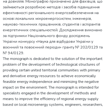
на довкілля. Монографію призначено для фахівців, що
займаються розробкою методів і засобів підвищення
ефективності регіонального енергозабезпечення на
основі локальних мікроенергосистем, інженерів,
науково-технічних працівників, студентів і аспірантів
енергетичних спеціальностей. Дослідження виконано
за підтримки Національного фонду досліджень
України конкурсу «Наука для відбудови України у
воєнний та повоєнний періоди» гранту № 202/0129 та
№ 94/0129.
The monograph is dedicated to the solution of the important
problem of the development of technological structures of
providing certain united territorial communities with primary
and derivative energy resources to achieve economically
feasible energy independence and minimizing the negative
impact on the environment. The monograph is intended for
specialists engaged in the development of methods and
means to improve the efficiency of regional energy supply
based on local microenergy systems, engineers, researchers,