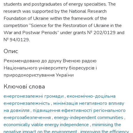
students and postgraduates of energy specialties. The
research was supported by the National Research
Foundation of Ukraine within the framework of the
competition “Science for the Restoration of Ukraine in the
War and Postwar Periods” under grants № 202/0129 and
№ 94/0129.
Опис
Рекомендовано до друку Вченою радою
Національного університету біоресурсів і
природокористування України
Ключові слова
енергонезалежні громади
,
економічно-доцільна
енергонезалежність
,
мінімізація негативного впливу
на довкілля
,
підвищення ефективності регіонального
енергозабезпечення
,
energy-independent communities
,
economically viable energy independence
,
minimising the
negative impact on the environment
,
improving the efficiency