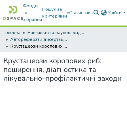
Фонди
Пошук за
та
Статистика
Увійти
критеріями
зібрання
Головна
Навчальні та наукові видання
Автореферати дисертацій та дисертації
Крустацеози коропових риб: поширення, діагностика та лікувально-профілактичні заходи
Крустацеози коропових риб:
поширення, діагностика та
лікувально-профілактичні заходи