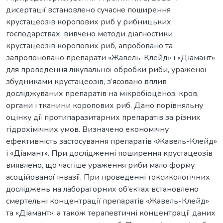
дисертації встановлено сучасне поширення
крустацеозів коропових риб у рибницьких
господарствах, вивчено методи діагностики
крустацеозів коропових риб, апробовано та
запропоновано препарати «Жавель-Клейд» і «Діамант»
для проведення лікувальної обробки риби, ураженої
збудниками крустацеозів, з’ясовано вплив
досліджуваних препаратів на мікробіоценоз, кров,
органи і тканини коропових риб. Дано порівняльну
оцінку дії протипаразитарних препаратів за різних
гідрохімічних умов. Визначено економічну
ефективність застосування препаратів «Жавель-Клейд»
і «Діамант». При дослідженні поширення крустацеозів
виявлено, що частіше ураження риби мало форму
асоційованої інвазії. При проведенні токсикологічних
досліджень на лабораторних об’єктах встановлено
смертельні концентрації препаратів «Жавель-Клейд»
та «Діамант», а також терапевтичні концентрації даних