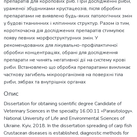
препаратів для коропових риб. При дослідженні риби,
ураженої збудниками крустацеозів, після обробки
препаратами не виявлено будь-яких патологічних змін
у будові тканинних і клітинних структур. Разом із тим,
короткочасна дія досліджених препаратів стимулює
появу певних морфоструктурних змін. У
рекомендованих для лікувально-профілактичної
обробки концентраціях, обрані для дослідження
препарати не чинять негативної дії на систему крові
риби. Встановлено що обробка препаратами викликає
часткову загибель мікроорганізмів на поверхні тіла
риби, зябрах та внутрішніх органах
Опис
Dissertation for obtaining scientific degree Candidate of
Veterinary Sciences in the specialty 16.00.11 «Parasitology».
National University of Life and Environmental Sciences of
Ukraine. Kyiv, 2018. In the dissertation spreading of carp fish
Crustacean diseases is established, diagnostic methods for