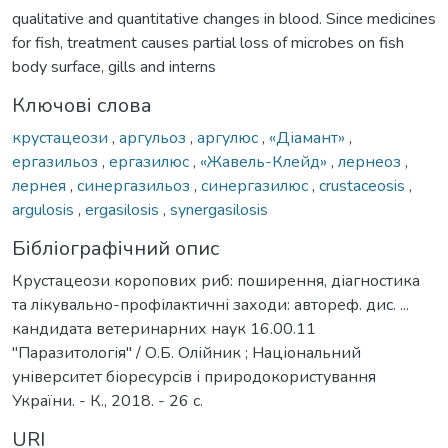
qualitative and quantitative changes in blood. Since medicines
for fish, treatment causes partial loss of microbes on fish
body surface, gills and interns
Ключові слова
крустацеози
,
аргульоз
,
аргулюс
,
«Діамант»
,
ергазильоз
,
ергазилюс
,
«Жавель-Клейд»
,
лернеоз
,
лернея
,
синергазильоз
,
синергазилюс
,
crustaceosis
,
argulosis
,
ergasilosis
,
synergasilosis
Бібліографічний опис
Крустацеози коропових риб: поширення, діагностика
та лікувально-профілактичні заходи: автореф. дис. ...
кандидата ветеринарних наук 16.00.11
"Паразитологія" / О.Б. Олійник ; Національний
університет біоресурсів і природокористування
України. - К., 2018. - 26 с.
URI