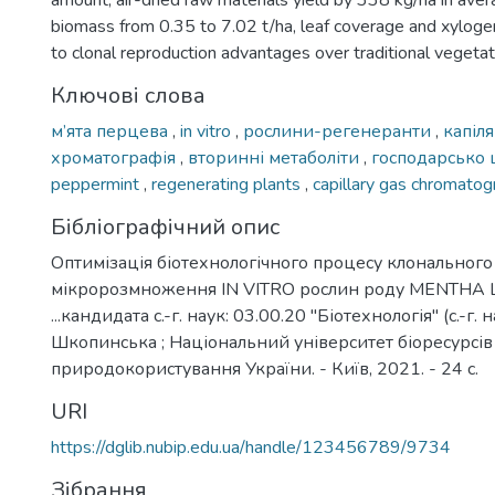
amount, air-dried raw materials yield by 338 kg/ha in aver
biomass from 0.35 to 7.02 t/ha, leaf coverage and xylogen
to clonal reproduction advantages over traditional vegetat
Ключові слова
м’ята перцева
,
in vitro
,
рослини-регенеранти
,
капіл
хроматографія
,
вторинні метаболіти
,
господарсько 
peppermint
,
regenerating plants
,
capillary gas chromato
Бібліографічний опис
Оптимізація біотехнологічного процесу клонального
мікророзмноження IN VITRO рослин роду MENTHA L. :
...кандидата с.-г. наук: 03.00.20 "Біотехнологія" (с.-г. н
Шкопинська ; Національний університет біоресурсів 
природокористування України. - Київ, 2021. - 24 с.
URI
https://dglib.nubip.edu.ua/handle/123456789/9734
Зібрання