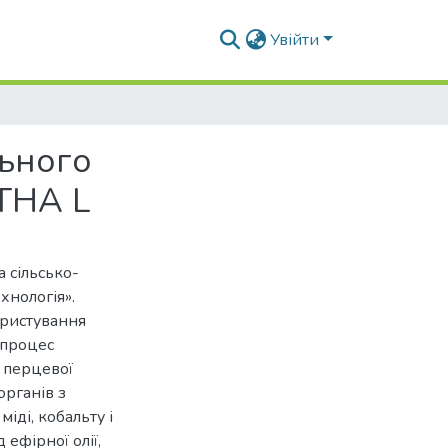
Увійти
льного
THA L
 сільсько-
хнологія».
ористування
 процес
 перцевої
органів з
міді, кобальту і
ефірної олії,