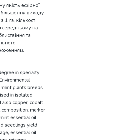
у якість ефірної
е збільшення виходу
 1 га, кількості
 в середньому на
блиствіння та
ального
ноженням.
degree in specialty
 Environmental
ermint plants breeds
ised in isolated
d also copper, cobalt
al composition, marker
int essential oil
ed seedlings yield
age, essential oil