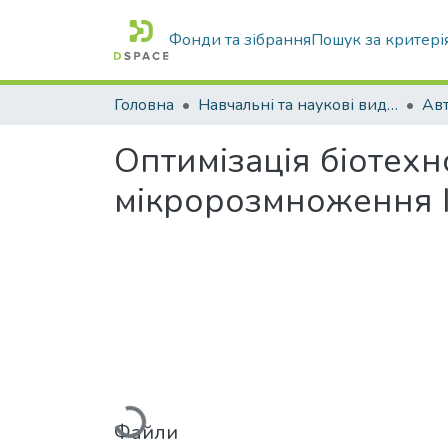
Фонди та зібрання
Пошук за критері
Головна
Навчальні та наукові видання
Оптимізація біотех
мікророзмноження 
Вантажиться...
Файли