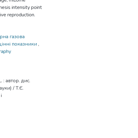
age, rhizome
esis intensity point
ive reproduction.
ярна газова
цінні показники
,
graphy
 автор. дис.
ауки) / Т.Є.
і