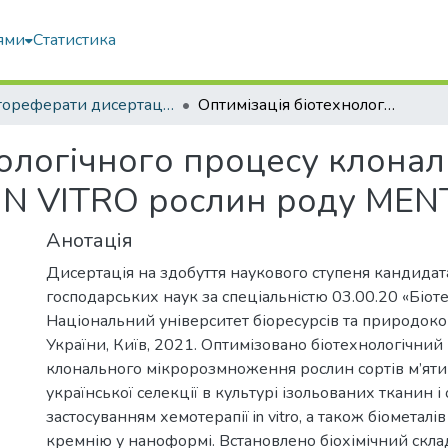
ями
Статистика
Автореферати дисертацій та дисертації
Оптимізація біотехнологічного процесу клонального мікророзмноження IN VITRO рослин роду MENTHA L
нологічного процесу клона
IN VITRO рослин роду MEN
Анотація
Дисертація на здобуття наукового ступеня кандидата
господарських наук за спеціальністю 03.00.20 «Біоте
Національний університет біоресурсів та природок
України, Київ, 2021. Оптимізовано біотехнологічний
клонального мікророзмноження рослин сортів м’яти
української селекції в культурі ізольованих тканин і 
застосуванням хемотерапії in vitro, а також біометалів 
кремнію у наноформі. Встановлено біохімічний склад 