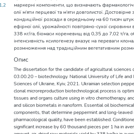
1,2
маркерні компоненти, що визначають фармакологічн
олії м’яти перцевої та м’яти довголистої. Достовірн
кондиційної розсади в середньому на 60 тисяч штук з
ефірної олії, урожайності повітряно-сухої сировини
338 кг/га, біомаси кореневищ від 0,35 до 7,02 т/га, о
інтенсивність ксилогенезу вказує на переваги клон
розмноження над традиційним вегетативним розм
Опис
The dissertation for the candidate of agricultural sciences 
03.00.20 – biotechnology. National University of Life and
Sciences of Ukraine, Kyiv, 2021. Ukrainian selection pepp
clonal microreproduction biotechnological process is optim
tissues and organs culture using in vitro chemotherapy, an
and silicon biometals in nanoform. Essential oil biochemic
components, that determine peppermint and long-leaved m
pharmacological quality, have been established. Condition
significant increase by 60 thousand pieces per 1 ha in aver