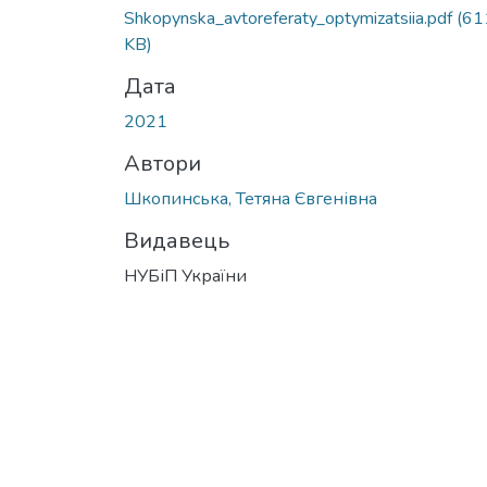
Shkopynska_avtoreferaty_optymizatsiia.pdf
(61
KB)
Дата
2021
Автори
Шкопинська, Тетяна Євгенівна
Видавець
НУБіП України