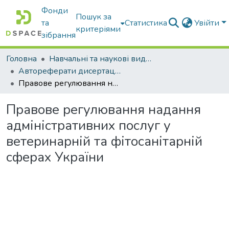
Фонди
Пошук за
та
Статистика
Увійти
критеріями
зібрання
Головна
Навчальні та наукові видання
Автореферати дисертацій та дисертації
Правове регулювання надання адміністративних послуг у ветеринарній та фітосанітарній сферах України
Правове регулювання надання
адміністративних послуг у
ветеринарній та фітосанітарній
сферах України