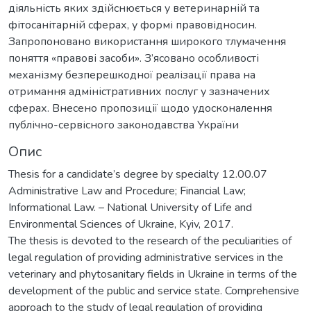
діяльність яких здійснюється у ветеринарній та
фітосанітарній сферах, у формі правовідносин.
Запропоновано використання широкого тлумачення
поняття «правові засоби». З’ясовано особливості
механізму безперешкодної реалізації права на
отримання адміністративних послуг у зазначених
сферах. Внесено пропозиції щодо удосконалення
публічно-сервісного законодавства України
Опис
Thesis for a candidate’s degree by specialty 12.00.07
Administrative Law and Procedure; Financial Law;
Informational Law. – National University of Life and
Environmental Sciences of Ukraine, Kyiv, 2017.
The thesis is devoted to the research of the peculiarities of
legal regulation of providing administrative services in the
veterinary and phytosanitary fields in Ukraine in terms of the
development of the public and service state. Comprehensive
approach to the study of legal regulation of providing