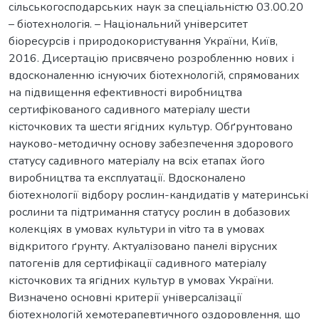
сільськогосподарських наук за спеціальністю 03.00.20
– біотехнологія. – Національний університет
біоресурсів і природокористування України, Київ,
2016. Дисертацію присвячено розробленню нових і
вдосконаленню існуючих біотехнологій, спрямованих
на підвищення ефективності виробництва
сертифікованого садивного матеріалу шести
кісточкових та шести ягідних культур. Обґрунтовано
науково-методичну основу забезпечення здорового
статусу садивного матеріалу на всіх етапах його
виробництва та експлуатації. Вдосконалено
біотехнології відбору рослин-кандидатів у материнські
рослини та підтримання статусу рослин в добазових
колекціях в умовах культури in vitro та в умовах
відкритого ґрунту. Актуалізовано панелі вірусних
патогенів для сертифікації садивного матеріалу
кісточкових та ягідних культур в умовах України.
Визначено основні критерії універсалізації
біотехнологій хемотерапевтичного оздоровлення, що