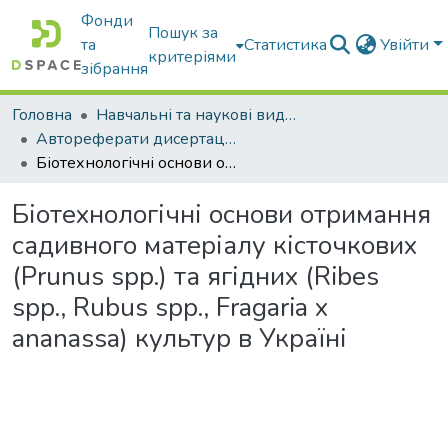
Фонди
Пошук за
та
Статистика
Увійти
критеріями
зібрання
Головна
Навчальні та наукові видання
Автореферати дисертацій та дисертації
Біотехнологічні основи отримання садивного матеріалу кісточкових (Prunus spp.) та ягідних (Ribes spp., Rubus spp., Fragaria x ananassa) культур в Україні
Біотехнологічні основи отримання
садивного матеріалу кісточкових
(Prunus spp.) та ягідних (Ribes
spp., Rubus spp., Fragaria x
ananassa) культур в Україні