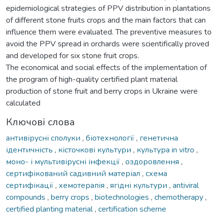
epidemiological strategies of PPV distribution in plantations
of different stone fruits crops and the main factors that can
influence them were evaluated. The preventive measures to
avoid the PPV spread in orchards were scientifically proved
and developed for six stone fruit crops.
The economical and social effects of the implementation of
the program of high-quality certified plant material
production of stone fruit and berry crops in Ukraine were
calculated
Ключові слова
антивірусні сполуки
,
біотехнології
,
генетична
ідентичність
,
кісточкові культури
,
культура in vitro
,
моно- і мультивірусні інфекції
,
оздоровлення
,
сертифікований садивний матеріал
,
схема
сертифікації
,
хемотерапія
,
ягідні культури
,
antiviral
compounds
,
berry crops
,
biotechnologies
,
chemotherapy
,
certified planting material
,
certification scheme