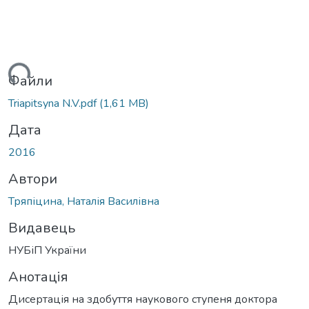
ься...
Файли
Triapitsyna N.V.pdf
(1,61 MB)
Дата
2016
Автори
Тряпіцина, Наталія Василівна
Видавець
НУБіП України
Анотація
Дисертація на здобуття наукового ступеня доктора