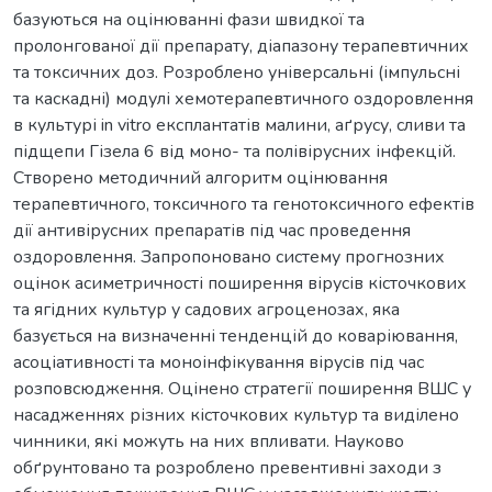
базуються на оцінюванні фази швидкої та
пролонгованої дії препарату, діапазону терапевтичних
та токсичних доз. Розроблено універсальні (імпульсні
та каскадні) модулі хемотерапевтичного оздоровлення
в культурі in vitro експлантатів малини, аґрусу, сливи та
підщепи Гізела 6 від моно- та полівірусних інфекцій.
Створено методичний алгоритм оцінювання
терапевтичного, токсичного та генотоксичного ефектів
дії антивірусних препаратів під час проведення
оздоровлення. Запропоновано систему прогнозних
оцінок асиметричності поширення вірусів кісточкових
та ягідних культур у садових агроценозах, яка
базується на визначенні тенденцій до коваріювання,
асоціативності та моноінфікування вірусів під час
розповсюдження. Оцінено стратегії поширення ВШС у
насадженнях різних кісточкових культур та виділено
чинники, які можуть на них впливати. Науково
обґрунтовано та розроблено превентивні заходи з