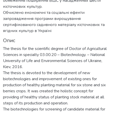
обмеження поширення ВШС у насадженнях шести
кісточкових культур.
Обчислено економічні та соціальні ефекти
запровадження програми вирощування
сертифікованого садивного матеріалу кісточкових та
ягідних культур в Україні
Опис
The thesis for the scientific degree of Doctor of Agricultural
Sciences in specialty 03.00.20 – Biotechnology. – National
University of Life and Environmental Sciences of Ukraine,
Kiev, 2016.
The thesis is devoted to the development of new
biotechnologies and improvement of existing ones for
production of healthy planting material for six stone and six
berries crops. It was created the holistic concept for
providing of healthy status of planting stock material at all
steps of its production and operation.
The biotechnologies for screening of candidate material for