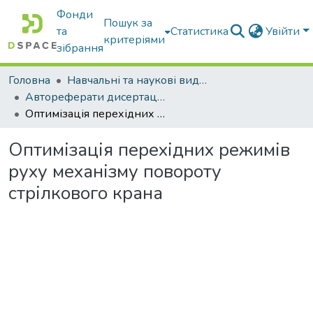
Фонди
Пошук за
та
Статистика
Увійти
критеріями
зібрання
Головна
Навчальні та наукові видання
Автореферати дисертацій та дисертації
Оптимізація перехідних режимів руху механізму повороту стрілкового крана
Оптимізація перехідних режимів
руху механізму повороту
стрілкового крана