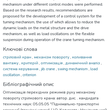
mechanism under different control modes were performed.
Based on the research results, recommendations are
proposed for the development of a control system for the
turning mechanism, the use of which allows to reduce the
dynamic loads on the metal structure and the drive
mechanism, as well as load oscillations on the flexible
suspension during operation of the crane turning mechanism.
Ключові слова
cтрілoвий кран
,
механізм повороту
,
коливання
вантажу
,
критерій
,
оптимізація
,
динамічний аналіз
,
система керування
,
jib crane
,
swing mechanism
,
load
oscillation
,
criterion
Бібліографічний опис
Оптимізація перехідних режимів руху механізму
повороту стрілкового крана: автор. дис. . кандидата
технічних наук: 05.05.05 "Піднімально-транспортні
машини" (технічні науки) / І.О. Кадикало ; Національний