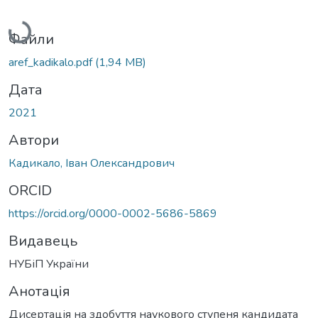
Вантажиться...
Файли
aref_kadikalo.pdf
(1,94 MB)
Дата
2021
Автори
Кадикало, Іван Олександрович
ORCID
https://orcid.org/0000-0002-5686-5869
Видавець
НУБіП України
Анотація
Дисертація на здобуття наукового ступеня кандидата