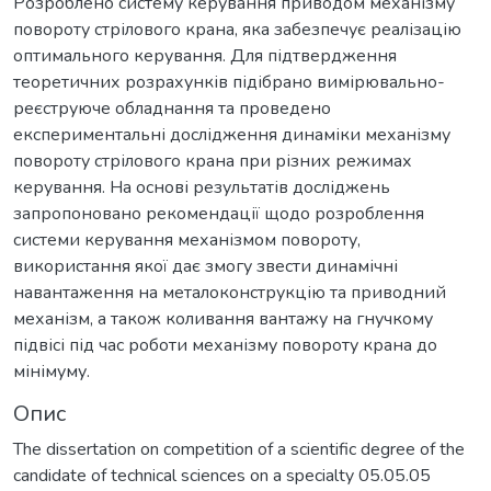
Розроблено систему керування приводом механізму
повороту стрілового крана, яка забезпечує реалізацію
оптимального керування. Для підтвердження
теоретичних розрахунків підібрано вимірювально-
реєструюче обладнання та проведено
експериментальні дослідження динаміки механізму
повороту стрілового крана при різних режимах
керування. На основі результатів досліджень
запропоновано рекомендації щодо розроблення
системи керування механізмом повороту,
використання якої дає змогу звести динамічні
навантаження на металоконструкцію та приводний
механізм, а також коливання вантажу на гнучкому
підвісі під час роботи механізму повороту крана до
мінімуму.
Опис
The dissertation on competition of a scientific degree of the
candidate of technical sciences on a specialty 05.05.05